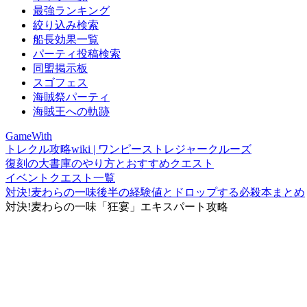
最強ランキング
絞り込み検索
船長効果一覧
パーティ投稿検索
同盟掲示板
スゴフェス
海賊祭パーティ
海賊王への軌跡
GameWith
トレクル攻略wiki | ワンピーストレジャークルーズ
復刻の大書庫のやり方とおすすめクエスト
イベントクエスト一覧
対決!麦わらの一味後半の経験値とドロップする必殺本まとめ
対決!麦わらの一味「狂宴」エキスパート攻略