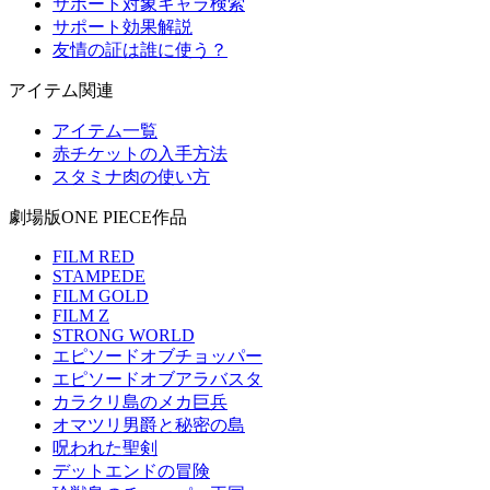
サポート対象キャラ検索
サポート効果解説
友情の証は誰に使う？
アイテム関連
アイテム一覧
赤チケットの入手方法
スタミナ肉の使い方
劇場版ONE PIECE作品
FILM RED
STAMPEDE
FILM GOLD
FILM Z
STRONG WORLD
エピソードオブチョッパー
エピソードオブアラバスタ
カラクリ島のメカ巨兵
オマツリ男爵と秘密の島
呪われた聖剣
デットエンドの冒険