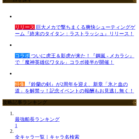
リリース
巨大メカで撃ちまくる爽快シューティングゲ
ーム『終末のタイタン：ラストラッシュ』リリース！
コラボ
ついに虎王＆影虎が来た！『鋼嵐 - メカラシ』
で「魔神英雄伝ワタル」コラボ後半が開催！
特集
『鈴蘭の剣』が2周年を迎え、新章「氷と血の
道」を解禁ッ！記念イベントの報酬もお見逃し無く！
攻略記事ランキング
最強船長ランキング
1
全キャラ一覧｜キャラ名検索