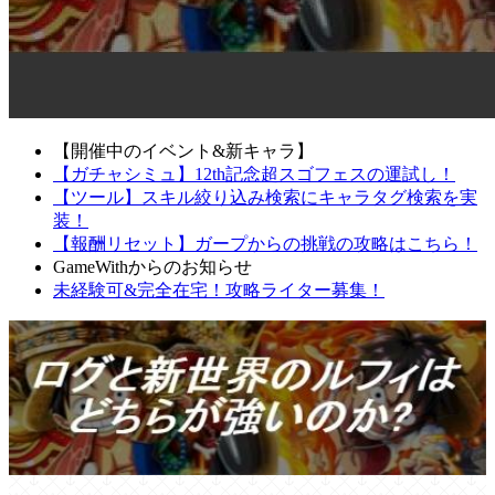
【開催中のイベント&新キャラ】
【ガチャシミュ】12th記念超スゴフェスの運試し！
【ツール】スキル絞り込み検索にキャラタグ検索を実
装！
【報酬リセット】ガープからの挑戦の攻略はこちら！
GameWithからのお知らせ
未経験可&完全在宅！攻略ライター募集！