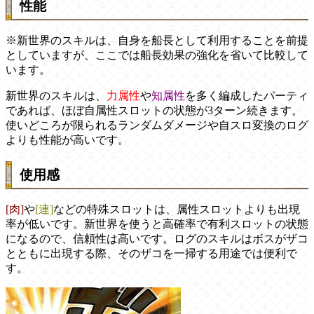
性能
※新世界のスキルは、自身を船長として利用することを前提
としていますが、ここでは船長効果の強化を省いて比較して
います。
新世界のスキルは、
力属性
や
知属性
を多く編成したパーティ
であれば、ほぼ自属性スロットの状態が3ターン続きます。
使いどころが限られるランダムダメージや自スロ変換のログ
よりも性能が高いです。
使用感
[肉]
や
[連]
などの特殊スロットは、属性スロットよりも出現
率が低いです。新世界を使うと高確率で有利スロットの状態
になるので、信頼性は高いです。ログのスキルはボスがザコ
とともに出現する際、そのザコを一掃する用途では便利で
す。