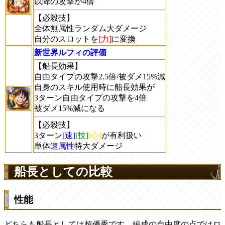
以降の攻撃が4倍
【必殺技】
全体無属性ランダム大ダメージ
自分のスロットを
[力]
に変換
新世界ルフィの評価
【船長効果】
自由タイプの攻撃2.5倍/被ダメ15%減
自身のスキル使用時に船長効果が
3ターン自由タイプの攻撃を4倍
被ダメ15%減になる
【必殺技】
3ターン
[速]
[技]
[心]
が有利扱い
単体
速属性
特大ダメージ
船長としての比較
性能
どちらも船長としては超優秀です。編成の自由度の点ではロ