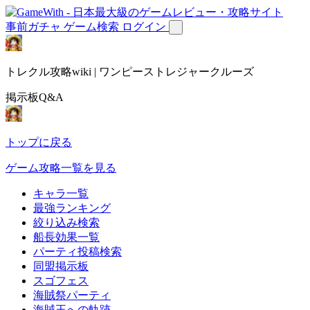
事前ガチャ
ゲーム検索
ログイン
トレクル攻略wiki | ワンピーストレジャークルーズ
掲示板Q&A
トップに戻る
ゲーム攻略一覧を見る
キャラ一覧
最強ランキング
絞り込み検索
船長効果一覧
パーティ投稿検索
同盟掲示板
スゴフェス
海賊祭パーティ
海賊王への軌跡