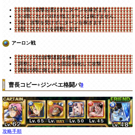
1~2階：攻撃を受けずにターンを稼ぎます。
3~4階：カメのHPが低くターンは稼げません。
5階：攻撃を受けずにターンを稼ぎます。
6階：スロットを調整します。
アーロン戦
ウソップの攻撃遅延を使用。
調整したスロットを固定/強化して攻撃。
遅延の間に倒します。
曹長コビー+ジンベエ格闘パ
0
攻略手順