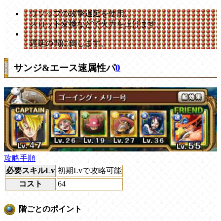
ウソップの攻撃遅延を使用。
スロット変換などで火力を上げます。
遅延の間に倒します。
サンジ&エース速属性パ
0
攻略手順
必要スキルLv
初期Lvで攻略可能
コスト
64
階ごとのポイント