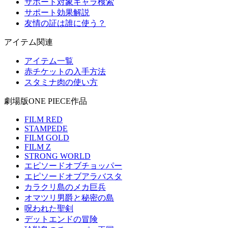
サポート対象キャラ検索
サポート効果解説
友情の証は誰に使う？
アイテム関連
アイテム一覧
赤チケットの入手方法
スタミナ肉の使い方
劇場版ONE PIECE作品
FILM RED
STAMPEDE
FILM GOLD
FILM Z
STRONG WORLD
エピソードオブチョッパー
エピソードオブアラバスタ
カラクリ島のメカ巨兵
オマツリ男爵と秘密の島
呪われた聖剣
デットエンドの冒険