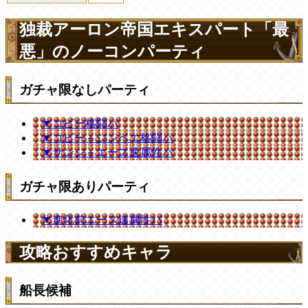
独裁アーロン帝国エキスパート「最
悪」のノーコンパーティ
ガチャ限なしパーティ
▼コビー格闘パ
▼コビー＋ジンベエ格闘パ
▼サンジ＋エース速属性パ
ガチャ限ありパーティ
▼進化前エース速属性パ
攻略おすすめキャラ
船長候補