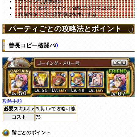
ウソップで攻撃遅延
スロット変換、スロット強化で火力を上げる
速属性キャラの攻撃順は後半にする
パーティごとの攻略法とポイント
曹長コビー格闘パ
0
攻略手順
必要スキルLv
初期Lvで攻略可能
コスト
75
階ごとのポイント