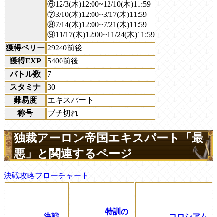
⑥12/3(木)12:00~12/10(木)11:59
⑦3/10(木)12:00~3/17(木)11:59
⑧7/14(木)12:00~7/21(木)11:59
⑨11/17(木)12:00~11/24(木)11:59
獲得ベリー
29240前後
獲得EXP
5400前後
バトル数
7
スタミナ
30
難易度
エキスパート
称号
ブチ切れ
独裁アーロン帝国エキスパート「最
悪」と関連するページ
決戦攻略フローチャート
特訓の
決戦
コロシアム