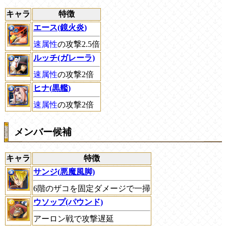
キャラ
特徴
エース(鏡火炎)
速属性
の攻撃2.5倍
ルッチ(ガレーラ)
速属性
の攻撃2倍
ヒナ(黒艦)
速属性
の攻撃2倍
メンバー候補
キャラ
特徴
サンジ(悪魔風脚)
6階のザコを固定ダメージで一掃
ウソップ(パウンド)
アーロン戦で攻撃遅延