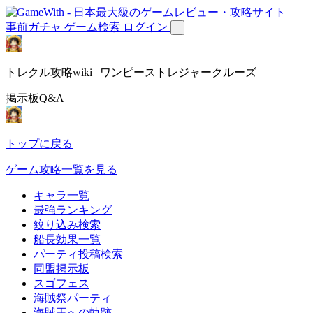
事前ガチャ
ゲーム検索
ログイン
トレクル攻略wiki | ワンピーストレジャークルーズ
掲示板Q&A
トップに戻る
ゲーム攻略一覧を見る
キャラ一覧
最強ランキング
絞り込み検索
船長効果一覧
パーティ投稿検索
同盟掲示板
スゴフェス
海賊祭パーティ
海賊王への軌跡