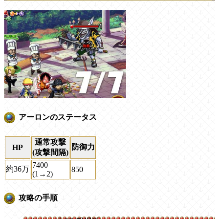
アーロンのステータス
通常攻撃
防御力
HP
(攻撃間隔)
7400
約36万
850
(1→2)
攻略の手順