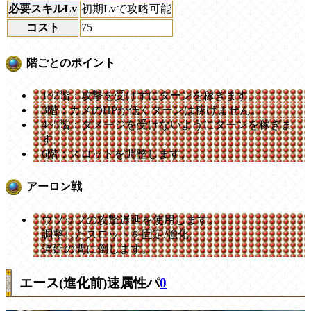
必要スキルLv
初期Lvで攻略可能
コスト
75
階ごとのポイント
1~2階：攻撃を受けずにターンを稼ぎます。
3階：カメのHPが低くターンは稼げません。
4~5階：ダメージを受けないようにターンを稼ぎま
す。
6階：スロットを調整します。
アーロン戦
ウソップの攻撃遅延を使用します。
調整したスロットを固定/強化。
遅延の間に倒します。
エース(進化前)速属性パ
0