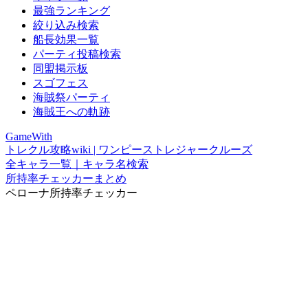
最強ランキング
絞り込み検索
船長効果一覧
パーティ投稿検索
同盟掲示板
スゴフェス
海賊祭パーティ
海賊王への軌跡
GameWith
トレクル攻略wiki | ワンピーストレジャークルーズ
全キャラ一覧｜キャラ名検索
所持率チェッカーまとめ
ペローナ所持率チェッカー