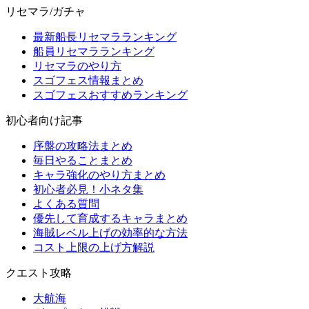
リセマラ/ガチャ
最新船長リセマラランキング
船員リセマラランキング
リセマラのやり方
スゴフェス情報まとめ
スゴフェスおすすめランキング
初心者向け記事
序盤の攻略法まとめ
毎日やることまとめ
キャラ強化のやり方まとめ
初心者必見！小ネタ集
よくある質問
優先して育成するキャラまとめ
海賊レベル上げの効率的な方法
コスト上限の上げ方解説
クエスト攻略
大航海