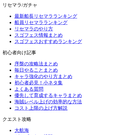
リセマラ/ガチャ
最新船長リセマラランキング
船員リセマラランキング
リセマラのやり方
スゴフェス情報まとめ
スゴフェスおすすめランキング
初心者向け記事
序盤の攻略法まとめ
毎日やることまとめ
キャラ強化のやり方まとめ
初心者必見！小ネタ集
よくある質問
優先して育成するキャラまとめ
海賊レベル上げの効率的な方法
コスト上限の上げ方解説
クエスト攻略
大航海