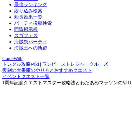
最強ランキング
絞り込み検索
船長効果一覧
パーティ投稿検索
同盟掲示板
スゴフェス
海賊祭パーティ
海賊王への軌跡
GameWith
トレクル攻略wiki | ワンピーストレジャークルーズ
復刻の大書庫のやり方とおすすめクエスト
イベントクエスト一覧
1周年記念クエストマスター攻略法とわたあめマラソンのや