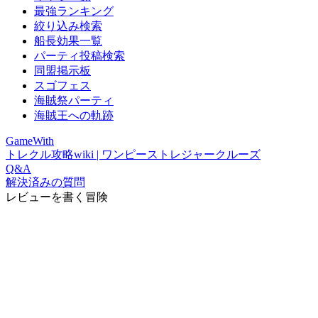
最強ランキング
絞り込み検索
船長効果一覧
パーティ投稿検索
同盟掲示板
スゴフェス
海賊祭パーティ
海賊王への軌跡
GameWith
トレクル攻略wiki | ワンピーストレジャークルーズ
Q&A
解決済みの質問
レビューを書く冒険