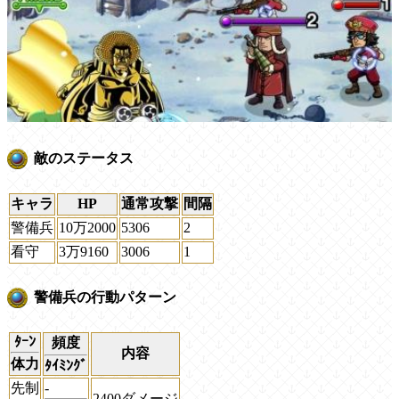
敵のステータス
キャラ
HP
通常攻撃
間隔
警備兵
10万2000
5306
2
看守
3万9160
3006
1
警備兵の行動パターン
ﾀｰﾝ
頻度
内容
体力
ﾀｲﾐﾝｸﾞ
先制
-
2400ダメージ