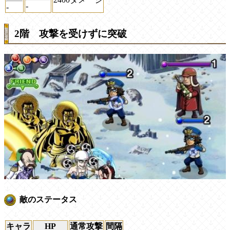
-
-
2階 攻撃を受けずに突破
敵のステータス
キャラ
HP
通常攻撃
間隔