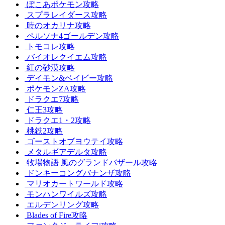
ぽこあポケモン攻略
スプラレイダース攻略
時のオカリナ攻略
ペルソナ4ゴールデン攻略
トモコレ攻略
バイオレクイエム攻略
紅の砂漠攻略
デイモン&ベイビー攻略
ポケモンZA攻略
ドラクエ7攻略
仁王3攻略
ドラクエ1・2攻略
桃鉄2攻略
ゴーストオブヨウテイ攻略
メタルギアデルタ攻略
牧場物語 風のグランドバザール攻略
ドンキーコングバナンザ攻略
マリオカートワールド攻略
モンハンワイルズ攻略
エルデンリング攻略
Blades of Fire攻略