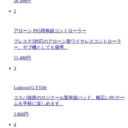
28,308円
2
アローン PS5用無線コントローラー
プレステ5対応のアローン製ワイヤレスコントローラ
ー。サブ機としても優秀。
11,480円
3
Logicool G F310r
コスパ抜群のロジクール製有線パッド。幅広いPCゲー
ムを手軽に楽しめます。
2,860円
4