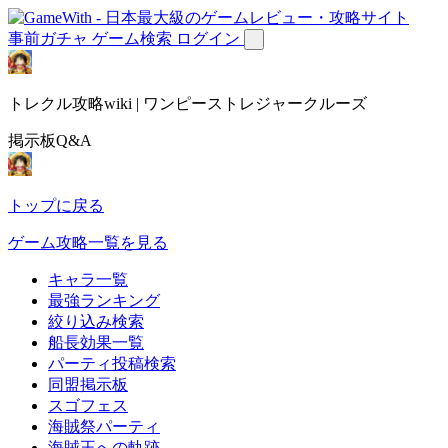
事前ガチャ
ゲーム検索
ログイン
トレクル攻略wiki | ワンピーストレジャークルーズ
掲示板Q&A
トップに戻る
ゲーム攻略一覧を見る
キャラ一覧
最強ランキング
絞り込み検索
船長効果一覧
パーティ投稿検索
同盟掲示板
スゴフェス
海賊祭パーティ
海賊王への軌跡