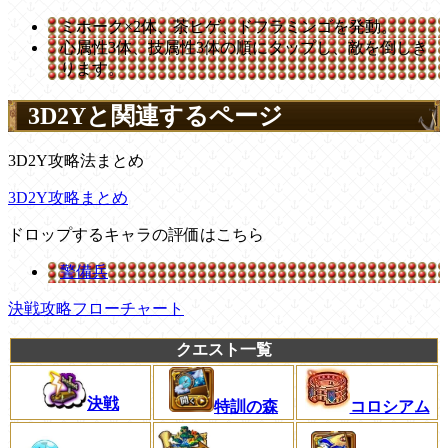
ミホーク×2体、茶ヒゲ、ドフラミンゴを発動。
心属性3体、技属性3体の順にタップし、敵を倒しき
ります。
3D2Yと関連するページ
3D2Y攻略法まとめ
3D2Y攻略まとめ
ドロップするキャラの評価はこちら
警備兵
決戦攻略フローチャート
クエスト一覧
決戦
特訓の森
コロシアム