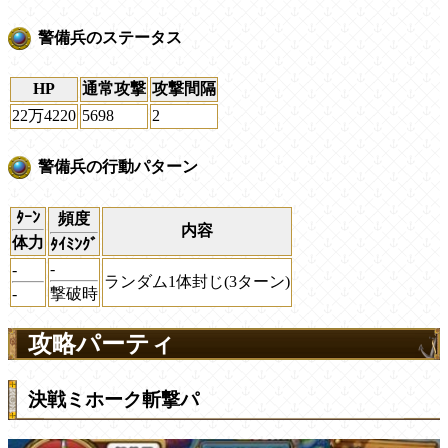
警備兵のステータス
HP
通常攻撃
攻撃間隔
22万4220
5698
2
警備兵の行動パターン
ﾀｰﾝ
頻度
内容
体力
ﾀｲﾐﾝｸﾞ
-
-
ランダム1体封じ(3ターン)
-
撃破時
攻略パーティ
決戦ミホーク斬撃パ