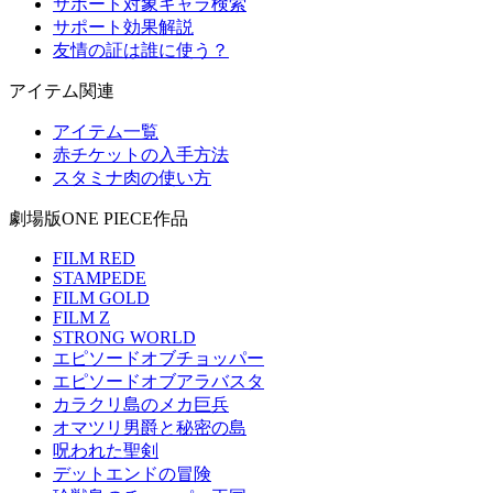
サポート対象キャラ検索
サポート効果解説
友情の証は誰に使う？
アイテム関連
アイテム一覧
赤チケットの入手方法
スタミナ肉の使い方
劇場版ONE PIECE作品
FILM RED
STAMPEDE
FILM GOLD
FILM Z
STRONG WORLD
エピソードオブチョッパー
エピソードオブアラバスタ
カラクリ島のメカ巨兵
オマツリ男爵と秘密の島
呪われた聖剣
デットエンドの冒険