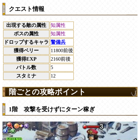
クエスト情報
出現する敵の属性
知属性
ボスの属性
知属性
ドロップするキャラ
警備兵
獲得ベリー
11800前後
獲得EXP
2160前後
バトル数
5
スタミナ
12
階ごとの攻略ポイント
1階 攻撃を受けずにターン稼ぎ