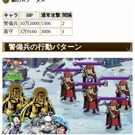
キャラ
HP
通常攻撃
間隔
警備兵
10万2000
5306
2
看守
3万9160
3006
1
警備兵の行動パターン