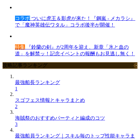
コラボ
ついに虎王＆影虎が来た！『鋼嵐 - メカラシ』
で「魔神英雄伝ワタル」コラボ後半が開催！
特集
『鈴蘭の剣』が2周年を迎え、新章「氷と血の
道」を解禁ッ！記念イベントの報酬もお見逃し無く！
攻略記事ランキング
最強船長ランキング
1
スゴフェス情報とキャラまとめ
2
海賊祭のおすすめパーティと編成のコツ
3
最強船員ランキング｜スキル毎のトップ性能キャラま