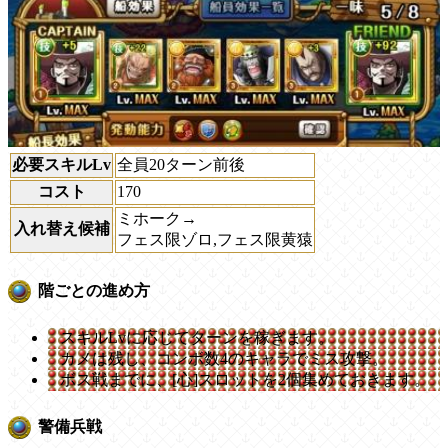
必要スキルLv
全員20ターン前後
コスト
170
ミホーク→
入れ替え候補
フェス限ゾロ,フェス限黄猿
階ごとの進め方
スキルLvに応じてターンを稼ぎます。
カメは残し、コンボ数4のキャラでミス攻撃。
ボス戦までに、[心]スロットを2個集めておきます。
警備兵戦