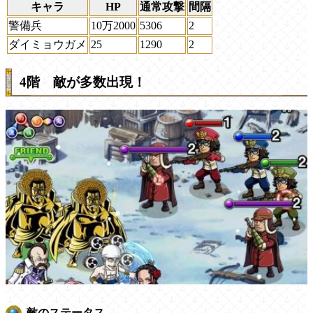
キャラ
HP
通常攻撃
間隔
警備兵
10万2000
5306
2
ダイミョウガメ
25
1290
2
4階 敵が多数出現！
敵のステータス