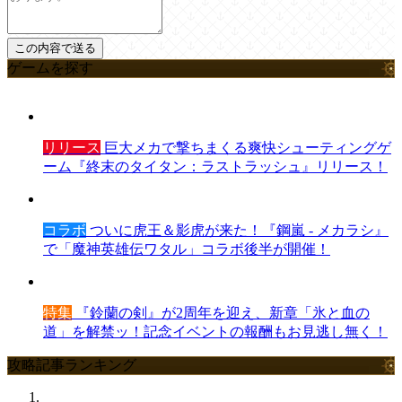
ゲームを探す
リリース
巨大メカで撃ちまくる爽快シューティングゲ
ーム『終末のタイタン：ラストラッシュ』リリース！
コラボ
ついに虎王＆影虎が来た！『鋼嵐 - メカラシ』
で「魔神英雄伝ワタル」コラボ後半が開催！
特集
『鈴蘭の剣』が2周年を迎え、新章「氷と血の
道」を解禁ッ！記念イベントの報酬もお見逃し無く！
攻略記事ランキング