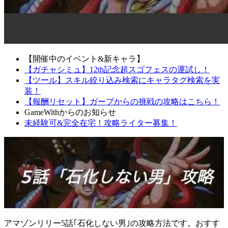
【開催中のイベント&新キャラ】
【ガチャシミュ】12th記念超スゴフェスの運試し！
【ツール】スキル絞り込み検索にキャラタグ検索を実
装！
【報酬リセット】ガープからの挑戦の攻略はこちら！
GameWithからのお知らせ
未経験可&完全在宅！攻略ライター募集！
アマゾンリリー5話｢石化しない男｣の攻略方法です。おすす