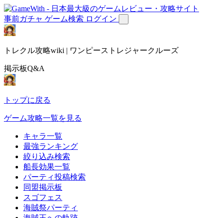
事前ガチャ
ゲーム検索
ログイン
トレクル攻略wiki | ワンピーストレジャークルーズ
掲示板Q&A
トップに戻る
ゲーム攻略一覧を見る
キャラ一覧
最強ランキング
絞り込み検索
船長効果一覧
パーティ投稿検索
同盟掲示板
スゴフェス
海賊祭パーティ
海賊王への軌跡