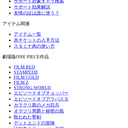
サポート対象キャラ検索
サポート効果解説
友情の証は誰に使う？
アイテム関連
アイテム一覧
赤チケットの入手方法
スタミナ肉の使い方
劇場版ONE PIECE作品
FILM RED
STAMPEDE
FILM GOLD
FILM Z
STRONG WORLD
エピソードオブチョッパー
エピソードオブアラバスタ
カラクリ島のメカ巨兵
オマツリ男爵と秘密の島
呪われた聖剣
デットエンドの冒険