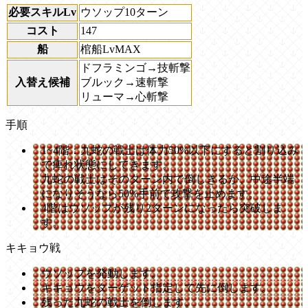
必要スキルLv
ウソップ10ターン
コスト
147
船
棺船LvMAX
ドフラミンゴ→技斬撃
入替え候補
ブルック→速斬撃
リューマ→心斬撃
手順
1~4階：九蛇の戦士は体力50%以下にすると割り込み
で痺れ状態にしてきます。
九蛇の戦士はそのターン内で倒しきるか、中途半端
になりそうなら50%手前で攻撃を止めます。
4階はウソップが残り2ターンになったら突破しま
す。
キキョウ戦
ウソップを発動します。
キキョウをターゲット指定して先に倒します。
残った九蛇の戦士を倒します。