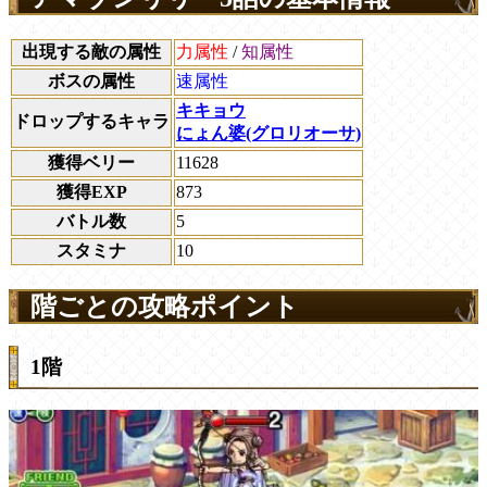
出現する敵の属性
力属性
/
知属性
ボスの属性
速属性
キキョウ
ドロップするキャラ
にょん婆(グロリオーサ)
獲得ベリー
11628
獲得EXP
873
バトル数
5
スタミナ
10
階ごとの攻略ポイント
1階