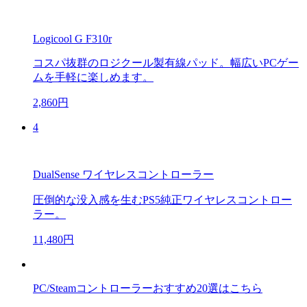
Logicool G F310r
コスパ抜群のロジクール製有線パッド。幅広いPCゲー
ムを手軽に楽しめます。
2,860円
4
DualSense ワイヤレスコントローラー
圧倒的な没入感を生むPS5純正ワイヤレスコントロー
ラー。
11,480円
PC/Steamコントローラーおすすめ20選はこちら