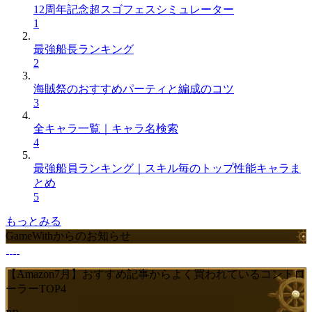
12周年記念超スゴフェスシミュレーター
1
最強船長ランキング
2
海賊祭のおすすめパーティと編成のコツ
3
全キャラ一覧｜キャラ名検索
4
最強船員ランキング｜スキル毎のトップ性能キャラま
とめ
5
もっとみる
GameWithからのお知らせ
【Amazon7月】おすすめ記事からよく買われているコントロ
ーラーTOP4