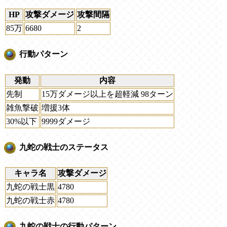
HP
攻撃ダメージ
攻撃間隔
85万
6680
2
行動パターン
発動
内容
先制
15万ダメージ以上を超軽減 98ターン
雑魚撃破
増援3体
30%以下
9999ダメージ
九蛇の戦士のステータス
キャラ名
攻撃ダメージ
九蛇の戦士黒
4780
九蛇の戦士赤
4780
九蛇の戦士の行動パターン