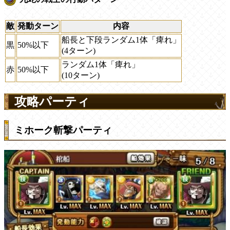
敵
発動ターン
内容
船長と下段ランダム1体「痺れ」
黒
50%以下
(4ターン)
ランダム1体「痺れ」
赤
50%以下
(10ターン)
攻略パーティ
ミホーク斬撃パーティ