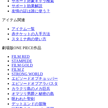
サポート対象キャラ検索
サポート効果解説
友情の証は誰に使う？
アイテム関連
アイテム一覧
赤チケットの入手方法
スタミナ肉の使い方
劇場版ONE PIECE作品
FILM RED
STAMPEDE
FILM GOLD
FILM Z
STRONG WORLD
エピソードオブチョッパー
エピソードオブアラバスタ
カラクリ島のメカ巨兵
オマツリ男爵と秘密の島
呪われた聖剣
デットエンドの冒険