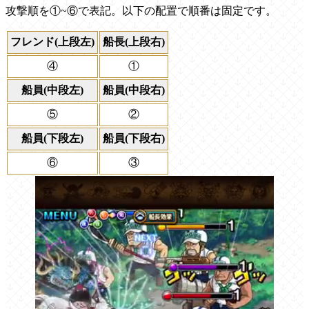
攻撃順を①~⑥で表記。以下の配置で順番は固定です。
フレンド(上段左)
船長(上段右)
④
①
船員(中段左)
船員(中段右)
⑤
②
船員(下段左)
船員(下段右)
⑥
③