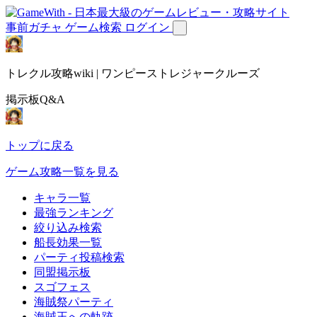
事前ガチャ
ゲーム検索
ログイン
トレクル攻略wiki | ワンピーストレジャークルーズ
掲示板Q&A
トップに戻る
ゲーム攻略一覧を見る
キャラ一覧
最強ランキング
絞り込み検索
船長効果一覧
パーティ投稿検索
同盟掲示板
スゴフェス
海賊祭パーティ
海賊王への軌跡