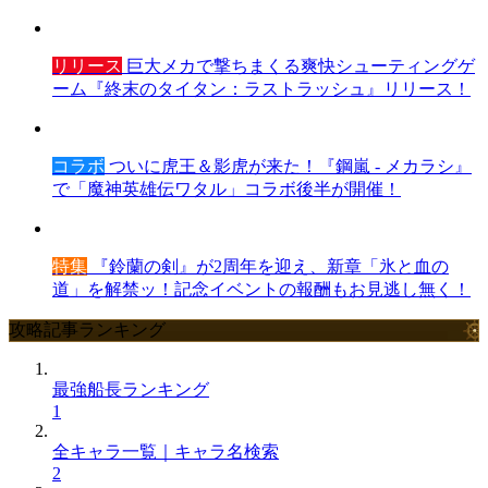
リリース
巨大メカで撃ちまくる爽快シューティングゲ
ーム『終末のタイタン：ラストラッシュ』リリース！
コラボ
ついに虎王＆影虎が来た！『鋼嵐 - メカラシ』
で「魔神英雄伝ワタル」コラボ後半が開催！
特集
『鈴蘭の剣』が2周年を迎え、新章「氷と血の
道」を解禁ッ！記念イベントの報酬もお見逃し無く！
攻略記事ランキング
最強船長ランキング
1
全キャラ一覧｜キャラ名検索
2