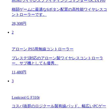
HORIワイヤレスファイティングコマンダー OCTA Pro
格闘ゲームに最適な6ボタン配置の高性能ワイヤレスコ
ントローラーです。
28,308円
2
アローン PS5用無線コントローラー
プレステ5対応のアローン製ワイヤレスコントローラ
ー。サブ機としても優秀。
11,480円
3
Logicool G F310r
コスパ抜群のロジクール製有線パッド。幅広いPCゲー