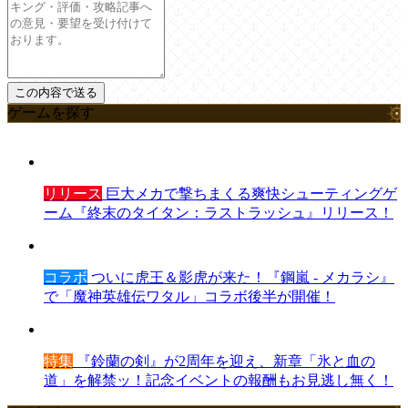
ゲームを探す
リリース
巨大メカで撃ちまくる爽快シューティングゲ
ーム『終末のタイタン：ラストラッシュ』リリース！
コラボ
ついに虎王＆影虎が来た！『鋼嵐 - メカラシ』
で「魔神英雄伝ワタル」コラボ後半が開催！
特集
『鈴蘭の剣』が2周年を迎え、新章「氷と血の
道」を解禁ッ！記念イベントの報酬もお見逃し無く！