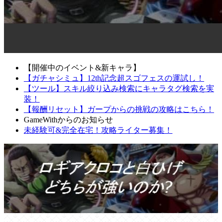
【開催中のイベント&新キャラ】
【ガチャシミュ】12th記念超スゴフェスの運試し！
【ツール】スキル絞り込み検索にキャラタグ検索を実
装！
【報酬リセット】ガープからの挑戦の攻略はこちら！
GameWithからのお知らせ
未経験可&完全在宅！攻略ライター募集！