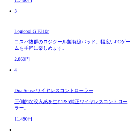
11,480円
3
Logicool G F310r
コスパ抜群のロジクール製有線パッド。幅広いPCゲー
ムを手軽に楽しめます。
2,860円
4
DualSense ワイヤレスコントローラー
圧倒的な没入感を生むPS5純正ワイヤレスコントロー
ラー。
11,480円