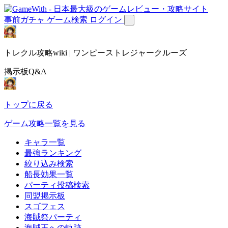
事前ガチャ
ゲーム検索
ログイン
トレクル攻略wiki | ワンピーストレジャークルーズ
掲示板Q&A
トップに戻る
ゲーム攻略一覧を見る
キャラ一覧
最強ランキング
絞り込み検索
船長効果一覧
パーティ投稿検索
同盟掲示板
スゴフェス
海賊祭パーティ
海賊王への軌跡