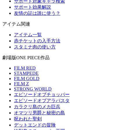
サポート対象キャラ検索
サポート効果解説
友情の証は誰に使う？
アイテム関連
アイテム一覧
赤チケットの入手方法
スタミナ肉の使い方
劇場版ONE PIECE作品
FILM RED
STAMPEDE
FILM GOLD
FILM Z
STRONG WORLD
エピソードオブチョッパー
エピソードオブアラバスタ
カラクリ島のメカ巨兵
オマツリ男爵と秘密の島
呪われた聖剣
デットエンドの冒険