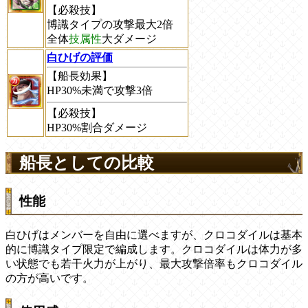
【必殺技】
博識タイプの攻撃最大2倍
全体
技属性
大ダメージ
白ひげの評価
【船長効果】
HP30%未満で攻撃3倍
【必殺技】
HP30%割合ダメージ
船長としての比較
性能
白ひげはメンバーを自由に選べますが、クロコダイルは基本
的に博識タイプ限定で編成します。クロコダイルは体力が多
い状態でも若干火力が上がり、最大攻撃倍率もクロコダイル
の方が高いです。