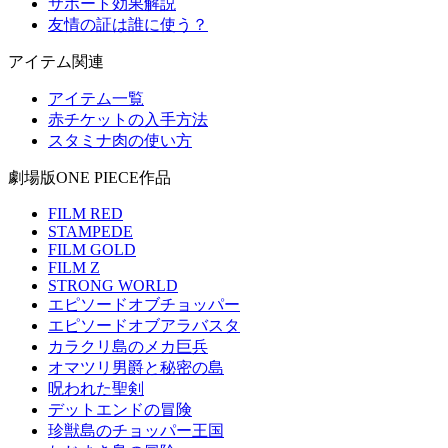
サポート効果解説
友情の証は誰に使う？
アイテム関連
アイテム一覧
赤チケットの入手方法
スタミナ肉の使い方
劇場版ONE PIECE作品
FILM RED
STAMPEDE
FILM GOLD
FILM Z
STRONG WORLD
エピソードオブチョッパー
エピソードオブアラバスタ
カラクリ島のメカ巨兵
オマツリ男爵と秘密の島
呪われた聖剣
デットエンドの冒険
珍獣島のチョッパー王国