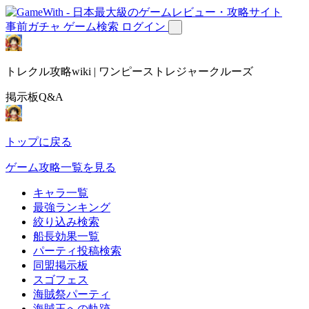
事前ガチャ
ゲーム検索
ログイン
トレクル攻略wiki | ワンピーストレジャークルーズ
掲示板Q&A
トップに戻る
ゲーム攻略一覧を見る
キャラ一覧
最強ランキング
絞り込み検索
船長効果一覧
パーティ投稿検索
同盟掲示板
スゴフェス
海賊祭パーティ
海賊王への軌跡