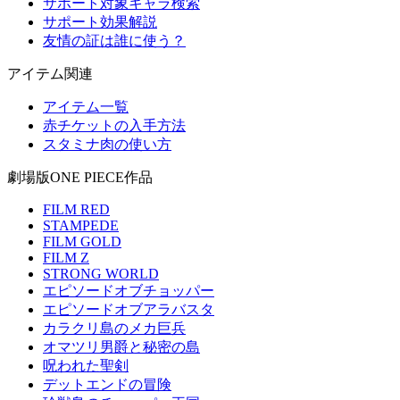
サポート対象キャラ検索
サポート効果解説
友情の証は誰に使う？
アイテム関連
アイテム一覧
赤チケットの入手方法
スタミナ肉の使い方
劇場版ONE PIECE作品
FILM RED
STAMPEDE
FILM GOLD
FILM Z
STRONG WORLD
エピソードオブチョッパー
エピソードオブアラバスタ
カラクリ島のメカ巨兵
オマツリ男爵と秘密の島
呪われた聖剣
デットエンドの冒険