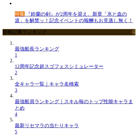
特集
『鈴蘭の剣』が2周年を迎え、新章「氷と血の
道」を解禁ッ！記念イベントの報酬もお見逃し無く！
攻略記事ランキング
最強船長ランキング
1
12周年記念超スゴフェスシミュレーター
2
全キャラ一覧｜キャラ名検索
3
最強船員ランキング｜スキル毎のトップ性能キャラま
とめ
4
最新リセマラの当たりキャラ
5