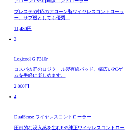
アローン PS5用無線コントローラー
プレステ5対応のアローン製ワイヤレスコントローラ
ー。サブ機としても優秀。
11,480円
3
Logicool G F310r
コスパ抜群のロジクール製有線パッド。幅広いPCゲー
ムを手軽に楽しめます。
2,860円
4
DualSense ワイヤレスコントローラー
圧倒的な没入感を生むPS5純正ワイヤレスコントロー