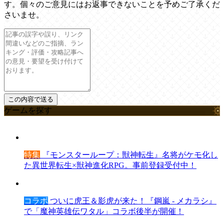
す。個々のご意見にはお返事できないことを予めご了承くだ
さいませ。
ゲームを探す
特集
『モンスターループ：獣神転生』名将がケモ化し
た異世界転生×獣神進化RPG。事前登録受付中！
コラボ
ついに虎王＆影虎が来た！『鋼嵐 - メカラシ』
で「魔神英雄伝ワタル」コラボ後半が開催！