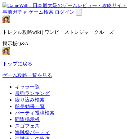
事前ガチャ
ゲーム検索
ログイン
トレクル攻略wiki | ワンピーストレジャークルーズ
掲示板Q&A
トップに戻る
ゲーム攻略一覧を見る
キャラ一覧
最強ランキング
絞り込み検索
船長効果一覧
パーティ投稿検索
同盟掲示板
スゴフェス
海賊祭パーティ
海賊王への軌跡