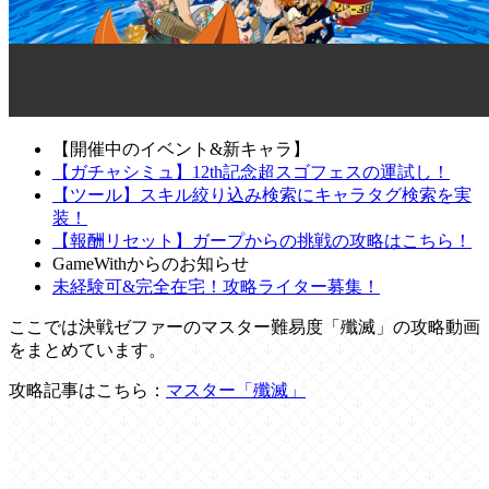
【開催中のイベント&新キャラ】
【ガチャシミュ】12th記念超スゴフェスの運試し！
【ツール】スキル絞り込み検索にキャラタグ検索を実
装！
【報酬リセット】ガープからの挑戦の攻略はこちら！
GameWithからのお知らせ
未経験可&完全在宅！攻略ライター募集！
ここでは決戦ゼファーのマスター難易度「殲滅」の攻略動画
をまとめています。
攻略記事はこちら：
マスター「殲滅」