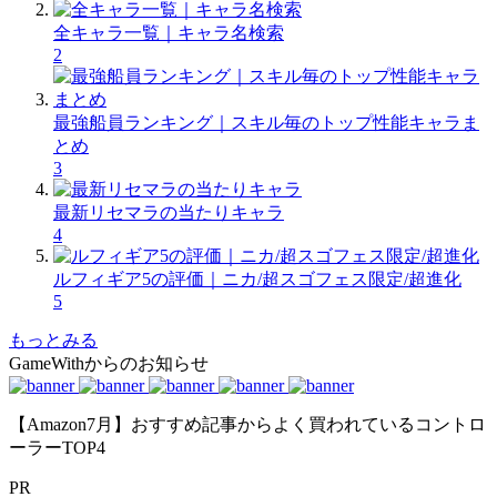
全キャラ一覧｜キャラ名検索
2
最強船員ランキング｜スキル毎のトップ性能キャラま
とめ
3
最新リセマラの当たりキャラ
4
ルフィギア5の評価｜ニカ/超スゴフェス限定/超進化
5
もっとみる
GameWithからのお知らせ
【Amazon7月】おすすめ記事からよく買われているコントロ
ーラーTOP4
PR