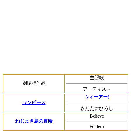
劇場版映画作品の主題歌一覧
主題歌
劇場版作品
アーティスト
ウィーアー!
ワンピース
きただにひろし
Believe
ねじまき島の冒険
Folder5