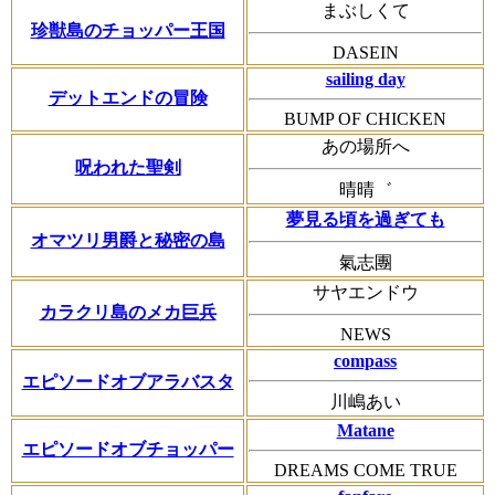
まぶしくて
珍獣島のチョッパー王国
DASEIN
sailing day
デットエンドの冒険
BUMP OF CHICKEN
あの場所へ
呪われた聖剣
晴晴゛
夢見る頃を過ぎても
オマツリ男爵と秘密の島
氣志團
サヤエンドウ
カラクリ島のメカ巨兵
NEWS
compass
エピソードオブアラバスタ
川嶋あい
Matane
エピソードオブチョッパー
DREAMS COME TRUE