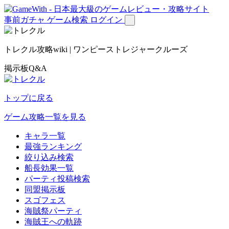
事前ガチャ
ゲーム検索
ログイン
トレクル攻略wiki | ワンピーストレジャークルーズ
掲示板Q&A
トップに戻る
ゲーム攻略一覧を見る
キャラ一覧
最強ランキング
絞り込み検索
船長効果一覧
パーティ投稿検索
同盟掲示板
スゴフェス
海賊祭パーティ
海賊王への軌跡