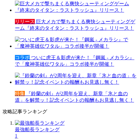
リリース
巨大メカで撃ちまくる爽快シューティングゲ
ーム『終末のタイタン：ラストラッシュ』リリース！
コラボ
ついに虎王＆影虎が来た！『鋼嵐 - メカラシ』
で「魔神英雄伝ワタル」コラボ後半が開催！
特集
『鈴蘭の剣』が2周年を迎え、新章「氷と血の
道」を解禁ッ！記念イベントの報酬もお見逃し無く！
攻略記事ランキング
最強船長ランキング
1