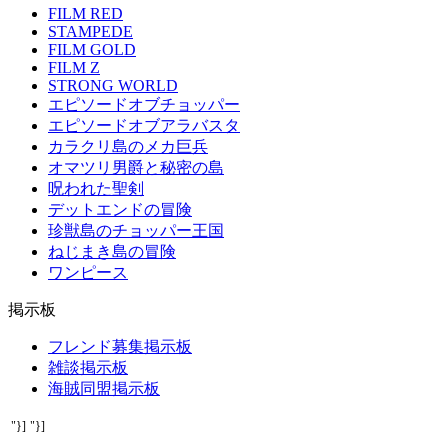
FILM RED
STAMPEDE
FILM GOLD
FILM Z
STRONG WORLD
エピソードオブチョッパー
エピソードオブアラバスタ
カラクリ島のメカ巨兵
オマツリ男爵と秘密の島
呪われた聖剣
デットエンドの冒険
珍獣島のチョッパー王国
ねじまき島の冒険
ワンピース
掲示板
フレンド募集掲示板
雑談掲示板
海賊同盟掲示板
"}]
"}]