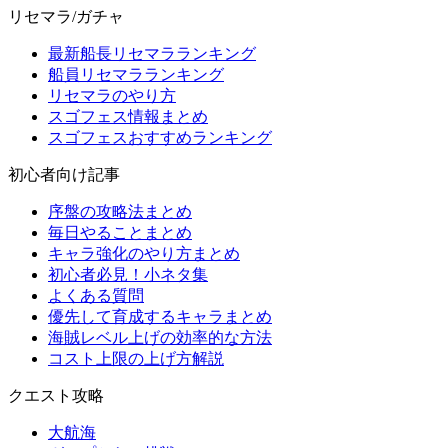
リセマラ/ガチャ
最新船長リセマラランキング
船員リセマラランキング
リセマラのやり方
スゴフェス情報まとめ
スゴフェスおすすめランキング
初心者向け記事
序盤の攻略法まとめ
毎日やることまとめ
キャラ強化のやり方まとめ
初心者必見！小ネタ集
よくある質問
優先して育成するキャラまとめ
海賊レベル上げの効率的な方法
コスト上限の上げ方解説
クエスト攻略
大航海