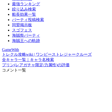
最強ランキング
絞り込み検索
船長効果一覧
パーティ投稿検索
同盟掲示板
スゴフェス
海賊祭パーティ
海賊王への軌跡
GameWith
トレクル攻略wiki | ワンピーストレジャークルーズ
全キャラ一覧｜キャラ名検索
プリン(レアガチャ限定/力属性)の評価
コメント一覧