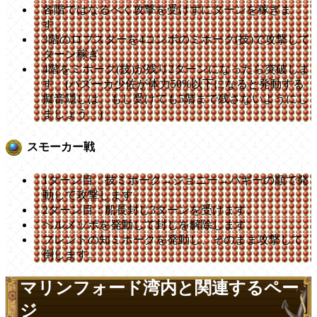
各階ではなるべく攻撃を受けずにターンを稼ぎま
す。
3階のロブスターを4コンボのミホーク(技)で攻撃して
ターン稼ぎ。
4階をミホーク(技)が残り2ターンになったら突破しま
す。(バズーカ少佐が体力50%以下になると発動する
擬音隠しは、もし受けても5階まで残さないようにし
ましょう。)
スモーカー戦
1ターン目：技ミホーク→ジョニー→バギーの順で発
動して攻撃します。
2ターン目：船長封じ3ターンを受けます。
ヘルメッポを発動して封じを解除します。
フレンドの知ミホークを発動し、そのまま攻撃して
倒します。
マリンフォード湾内と関連するペー
ジ