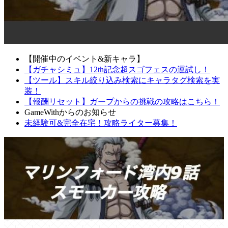
【開催中のイベント&新キャラ】
【ガチャシミュ】12th記念超スゴフェスの運試し！
【ツール】スキル絞り込み検索にキャラタグ検索を実
装！
【報酬リセット】ガープからの挑戦の攻略はこちら！
GameWithからのお知らせ
未経験可&完全在宅！攻略ライター募集！