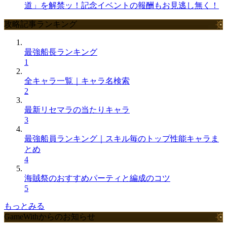
道」を解禁ッ！記念イベントの報酬もお見逃し無く！
攻略記事ランキング
最強船長ランキング
1
全キャラ一覧｜キャラ名検索
2
最新リセマラの当たりキャラ
3
最強船員ランキング｜スキル毎のトップ性能キャラま
とめ
4
海賊祭のおすすめパーティと編成のコツ
5
もっとみる
GameWithからのお知らせ