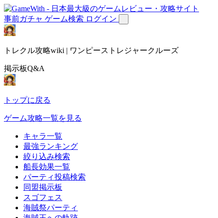
事前ガチャ
ゲーム検索
ログイン
トレクル攻略wiki | ワンピーストレジャークルーズ
掲示板Q&A
トップに戻る
ゲーム攻略一覧を見る
キャラ一覧
最強ランキング
絞り込み検索
船長効果一覧
パーティ投稿検索
同盟掲示板
スゴフェス
海賊祭パーティ
海賊王への軌跡