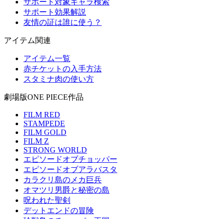
サポート対象キャラ検索
サポート効果解説
友情の証は誰に使う？
アイテム関連
アイテム一覧
赤チケットの入手方法
スタミナ肉の使い方
劇場版ONE PIECE作品
FILM RED
STAMPEDE
FILM GOLD
FILM Z
STRONG WORLD
エピソードオブチョッパー
エピソードオブアラバスタ
カラクリ島のメカ巨兵
オマツリ男爵と秘密の島
呪われた聖剣
デットエンドの冒険