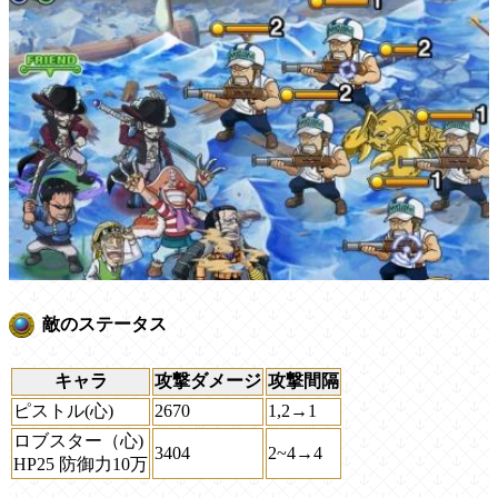
敵のステータス
キャラ
攻撃ダメージ
攻撃間隔
ピストル(心)
2670
1,2→1
ロブスター（心)
3404
2~4→4
HP25 防御力10万