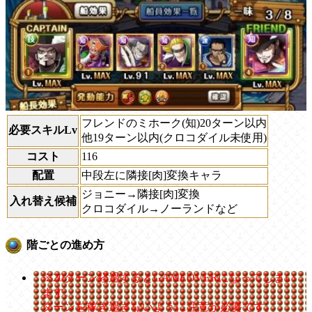
フレンドのミホーク(知)20ターン以内
必要スキルLv
他19ターン以内(クロコダイル未使用)
コスト
116
配置
中段左に隣接[肉]変換キャラ
ジョニー→隣接[肉]変換
入れ替え候補
クロコダイル→ノーランドなど
階ごとの進め方
※20ターン経過するとGAMEOVERになってしまい
ます。
ターンを稼ぎ過ぎないように注意が必要です。