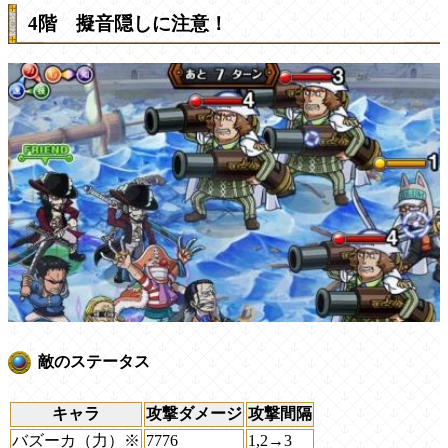
4階 擬音隠しに注意！
敵のステータス
キャラ
攻撃ダメージ
攻撃間隔
バズーカ（力）※
7776
1,2→3