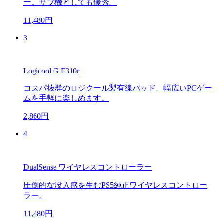
ー。サブ機としても優秀。
11,480円
3
Logicool G F310r
コスパ抜群のロジクール製有線パッド。幅広いPCゲー
ムを手軽に楽しめます。
2,860円
4
DualSense ワイヤレスコントローラー
圧倒的な没入感を生むPS5純正ワイヤレスコントロー
ラー。
11,480円