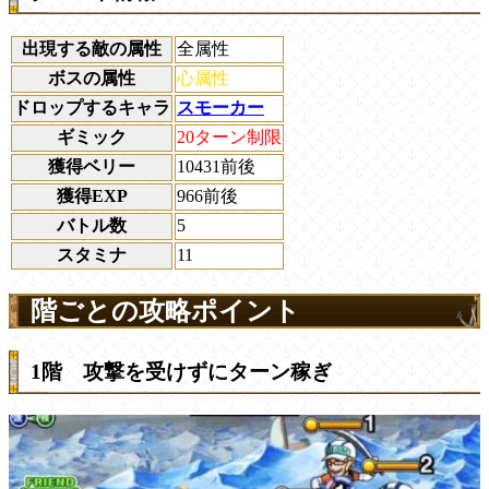
出現する敵の属性
全属性
ボスの属性
心属性
ドロップするキャラ
スモーカー
ギミック
20ターン制限
獲得ベリー
10431前後
獲得EXP
966前後
バトル数
5
スタミナ
11
階ごとの攻略ポイント
1階 攻撃を受けずにターン稼ぎ