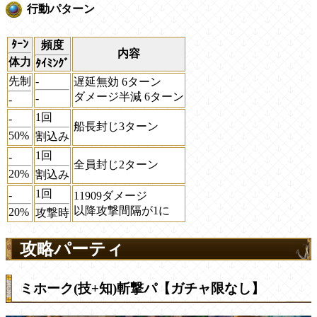
行動パターン
ﾀｰﾝ
頻度
内容
体力
ﾀｲﾐﾝｸﾞ
先制
-
遅延無効 6ターン
ダメージ半減 6ターン
-
-
1回
-
船長封じ3ターン
50%
割込み
1回
-
全員封じ2ターン
20%
割込み
1回
-
11909ダメージ
以降攻撃間隔が1に
20%
攻撃時
攻略パーティ
ミホーク(技+知)斬撃パ【ガチャ限なし】