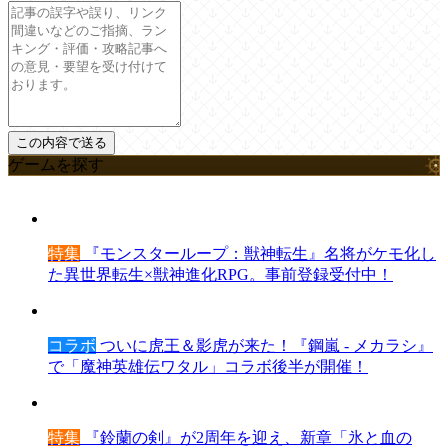
ゲームを探す
特集
『モンスターループ：獣神転生』名将がケモ化し
た異世界転生×獣神進化RPG。事前登録受付中！
コラボ
ついに虎王＆影虎が来た！『鋼嵐 - メカラシ』
で「魔神英雄伝ワタル」コラボ後半が開催！
特集
『鈴蘭の剣』が2周年を迎え、新章「氷と血の