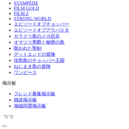
STAMPEDE
FILM GOLD
FILM Z
STRONG WORLD
エピソードオブチョッパー
エピソードオブアラバスタ
カラクリ島のメカ巨兵
オマツリ男爵と秘密の島
呪われた聖剣
デットエンドの冒険
珍獣島のチョッパー王国
ねじまき島の冒険
ワンピース
掲示板
フレンド募集掲示板
雑談掲示板
海賊同盟掲示板
"}]
"}]