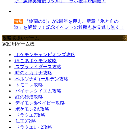
で「魔神英雄伝ワタル」コラボ後半が開催！
特集
『鈴蘭の剣』が2周年を迎え、新章「氷と血の
道」を解禁ッ！記念イベントの報酬もお見逃し無く！
攻略取扱いゲーム
家庭用ゲーム機
ポケモンチャンピオンズ攻略
ぽこあポケモン攻略
スプラレイダース攻略
時のオカリナ攻略
ペルソナ4ゴールデン攻略
トモコレ攻略
バイオレクイエム攻略
紅の砂漠攻略
デイモン&ベイビー攻略
ポケモンZA攻略
ドラクエ7攻略
仁王3攻略
ドラクエ1・2攻略