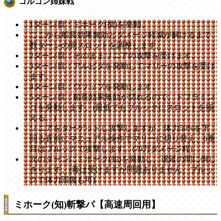
ゴルゴン姉妹戦
1ターン目：ミホーク(技)を発動。
ここから船長効果無効とダメージ軽減が解けるまで
数ターンの間スロットを調整します。
2ターン目：そのままソニアの攻撃を受けます。
3ターン目：アルビダを発動してマリーの攻撃を受け
ます。
4ターン目：ウソップを発動します。
5ターン目：船長効果無効が切れるので、ドフラミン
ゴを発動します。(最低でもブルックにスロットを揃
える。)
ソニアをターゲットし攻撃しますが、体力50%を下
回る直前にマニュアル操作でマリーに切り替え、6番
目はブルックで攻撃します。(70万ダメージ程)
次のターンにミホーク(知)を発動し、遅延の間に倒し
きります。(毒は受けますが問題ありません。ブルッ
クで体力回復も可)
ミホーク(知)斬撃パ【高速周回用】