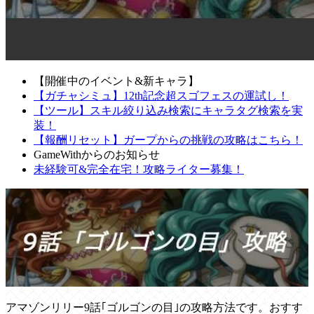
【開催中のイベント&新キャラ】
【ガチャシミュ】12th記念超スゴフェスの運試し！
【ツール】スキル絞り込み検索にキャラタグ検索を実
装！
【報酬リセット】ガープからの挑戦の攻略はこちら！
GameWithからのお知らせ
未経験可&完全在宅！攻略ライター募集！
アマゾンリリー9話｢ゴルゴンの目｣の攻略方法です。おすす