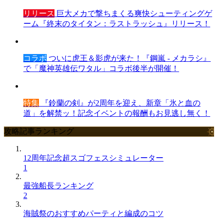
リリース
巨大メカで撃ちまくる爽快シューティングゲ
ーム『終末のタイタン：ラストラッシュ』リリース！
コラボ
ついに虎王＆影虎が来た！『鋼嵐 - メカラシ』
で「魔神英雄伝ワタル」コラボ後半が開催！
特集
『鈴蘭の剣』が2周年を迎え、新章「氷と血の
道」を解禁ッ！記念イベントの報酬もお見逃し無く！
攻略記事ランキング
12周年記念超スゴフェスシミュレーター
1
最強船長ランキング
2
海賊祭のおすすめパーティと編成のコツ