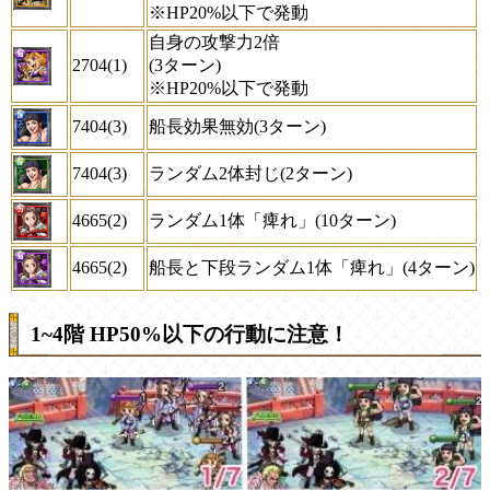
※
HP20%以下
で発動
自身の攻撃力2倍
2704(1)
(3ターン)
※
HP20%以下
で発動
7404(3)
船長効果無効(3ターン)
7404(3)
ランダム2体封じ(2ターン)
4665(2)
ランダム1体「痺れ」(10ターン)
4665(2)
船長と下段ランダム1体「痺れ」(4ターン)
1~4階 HP50%以下の行動に注意！