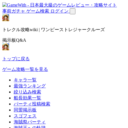
事前ガチャ
ゲーム検索
ログイン
トレクル攻略wiki | ワンピーストレジャークルーズ
掲示板Q&A
トップに戻る
ゲーム攻略一覧を見る
キャラ一覧
最強ランキング
絞り込み検索
船長効果一覧
パーティ投稿検索
同盟掲示板
スゴフェス
海賊祭パーティ
海賊王への軌跡