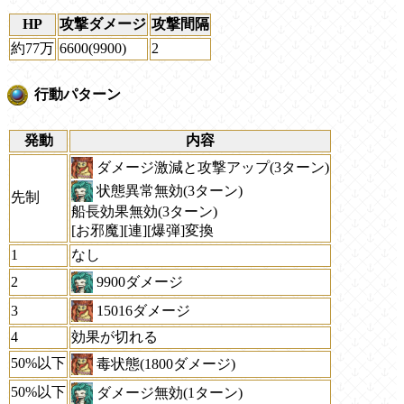
HP
攻撃ダメージ
攻撃間隔
約77万
6600(9900)
2
行動パターン
発動
内容
ダメージ激減と攻撃アップ(3ターン)
状態異常無効(3ターン)
先制
船長効果無効(3ターン)
[お邪魔][連][爆弾]変換
1
なし
9900ダメージ
2
15016ダメージ
3
4
効果が切れる
50%以下
毒状態(1800ダメージ)
50%以下
ダメージ無効(1ターン)