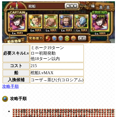
ミホーク19ターン
必要スキルLv
ロー初期発動
他18ターン以内
コスト
215
船
棺船LvMAX
入換候補
コーザ→茶ひげ(コロシアム)
攻略手順
攻略手順
1~4階：小さな九蛇の戦士以外はHP50%以下にしてタ
ーンを終えないように倒していきます。