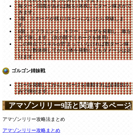
毎ターン回復があれば敵を1体残してターン稼ぎがで
きます。
5階：ミホークが残り3ターンになったら突破しま
す。
6階：ドフラミンゴ、キラー、コーザを発動し、敵を
全て倒します。(次の階でミホークを使用)
この時点でスキルが貯まっていなければ数ターン稼
いだり数体倒してから3体を発動してもダメージは足
ります。
ゴルゴン姉妹戦
ローを発動してからミホークを発動すれば必殺技の
みで倒せます。
アマゾンリリー9話と関連するページ
アマゾンリリー攻略法まとめ
アマゾンリリー攻略まとめ