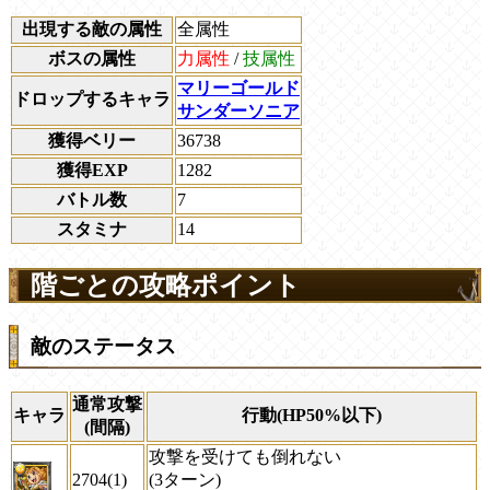
出現する敵の属性
全属性
ボスの属性
力属性
/
技属性
マリーゴールド
ドロップするキャラ
サンダーソニア
獲得ベリー
36738
獲得EXP
1282
バトル数
7
スタミナ
14
階ごとの攻略ポイント
敵のステータス
通常攻撃
キャラ
行動(HP50%以下)
(間隔)
攻撃を受けても倒れない
2704(1)
(3ターン)