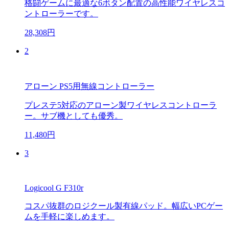
格闘ゲームに最適な6ボタン配置の高性能ワイヤレスコ
ントローラーです。
28,308円
2
アローン PS5用無線コントローラー
プレステ5対応のアローン製ワイヤレスコントローラ
ー。サブ機としても優秀。
11,480円
3
Logicool G F310r
コスパ抜群のロジクール製有線パッド。幅広いPCゲー
ムを手軽に楽しめます。