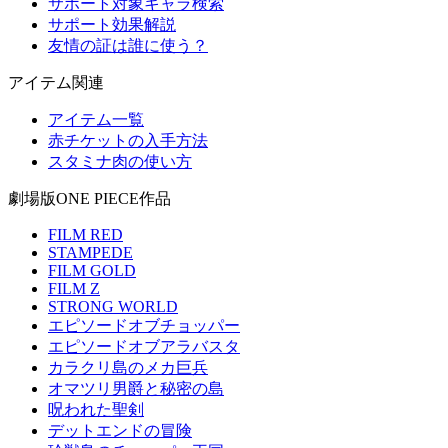
サポート対象キャラ検索
サポート効果解説
友情の証は誰に使う？
アイテム関連
アイテム一覧
赤チケットの入手方法
スタミナ肉の使い方
劇場版ONE PIECE作品
FILM RED
STAMPEDE
FILM GOLD
FILM Z
STRONG WORLD
エピソードオブチョッパー
エピソードオブアラバスタ
カラクリ島のメカ巨兵
オマツリ男爵と秘密の島
呪われた聖剣
デットエンドの冒険