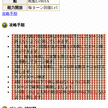
船
棺船LvMAX
能力開放
毎ターン回復Lv5
攻略手順
攻略手順
小さな九蛇の戦士以外はHP50%以下にしてターンを
終えないように倒していきます。
1階：毎ターン回復があれば敵を1体残してターン稼
ぎができます。
2階：敵を1体残して攻撃を受けるターンにアルビダ
を発動してターン稼ぎ。
3階：ウソップを発動し、カメ以外を数ターンかけて
倒します。
カメでターン稼ぎ。
4階：HP50%以下で倒し損ねないように注意
1ターンで確実に1体倒しましょう。
5~6階：小さな九蛇の戦士以外はHP50%以下にしない
ように倒します。