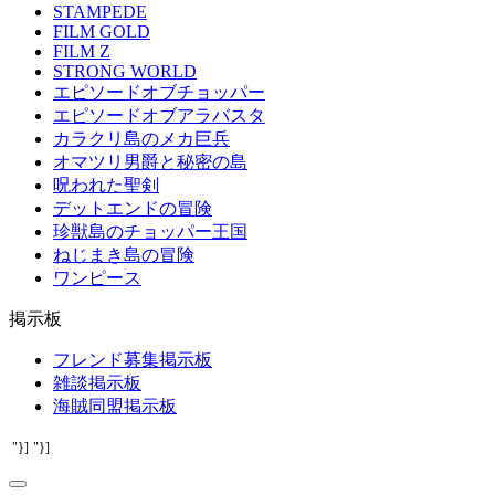
STAMPEDE
FILM GOLD
FILM Z
STRONG WORLD
エピソードオブチョッパー
エピソードオブアラバスタ
カラクリ島のメカ巨兵
オマツリ男爵と秘密の島
呪われた聖剣
デットエンドの冒険
珍獣島のチョッパー王国
ねじまき島の冒険
ワンピース
掲示板
フレンド募集掲示板
雑談掲示板
海賊同盟掲示板
"}]
"}]