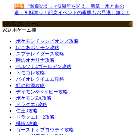
特集
『鈴蘭の剣』が2周年を迎え、新章「氷と血の
道」を解禁ッ！記念イベントの報酬もお見逃し無く！
攻略取扱いゲーム
家庭用ゲーム機
ポケモンチャンピオンズ攻略
ぽこあポケモン攻略
スプラレイダース攻略
時のオカリナ攻略
ペルソナ4ゴールデン攻略
トモコレ攻略
バイオレクイエム攻略
紅の砂漠攻略
デイモン&ベイビー攻略
ポケモンZA攻略
ドラクエ7攻略
仁王3攻略
ドラクエ1・2攻略
桃鉄2攻略
ゴーストオブヨウテイ攻略