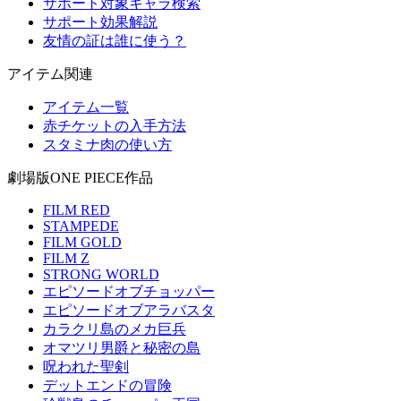
サポート対象キャラ検索
サポート効果解説
友情の証は誰に使う？
アイテム関連
アイテム一覧
赤チケットの入手方法
スタミナ肉の使い方
劇場版ONE PIECE作品
FILM RED
STAMPEDE
FILM GOLD
FILM Z
STRONG WORLD
エピソードオブチョッパー
エピソードオブアラバスタ
カラクリ島のメカ巨兵
オマツリ男爵と秘密の島
呪われた聖剣
デットエンドの冒険