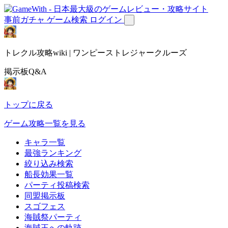
事前ガチャ
ゲーム検索
ログイン
トレクル攻略wiki | ワンピーストレジャークルーズ
掲示板Q&A
トップに戻る
ゲーム攻略一覧を見る
キャラ一覧
最強ランキング
絞り込み検索
船長効果一覧
パーティ投稿検索
同盟掲示板
スゴフェス
海賊祭パーティ
海賊王への軌跡