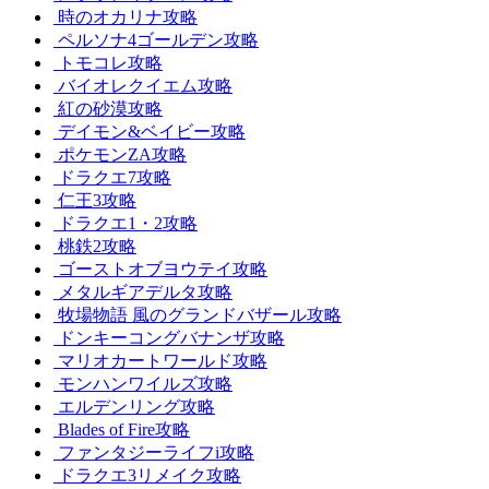
時のオカリナ攻略
ペルソナ4ゴールデン攻略
トモコレ攻略
バイオレクイエム攻略
紅の砂漠攻略
デイモン&ベイビー攻略
ポケモンZA攻略
ドラクエ7攻略
仁王3攻略
ドラクエ1・2攻略
桃鉄2攻略
ゴーストオブヨウテイ攻略
メタルギアデルタ攻略
牧場物語 風のグランドバザール攻略
ドンキーコングバナンザ攻略
マリオカートワールド攻略
モンハンワイルズ攻略
エルデンリング攻略
Blades of Fire攻略
ファンタジーライフi攻略
ドラクエ3リメイク攻略