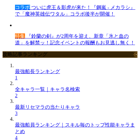
コラボ
ついに虎王＆影虎が来た！『鋼嵐 - メカラシ』
で「魔神英雄伝ワタル」コラボ後半が開催！
特集
『鈴蘭の剣』が2周年を迎え、新章「氷と血の
道」を解禁ッ！記念イベントの報酬もお見逃し無く！
攻略記事ランキング
最強船長ランキング
1
全キャラ一覧｜キャラ名検索
2
最新リセマラの当たりキャラ
3
最強船員ランキング｜スキル毎のトップ性能キャラま
とめ
4