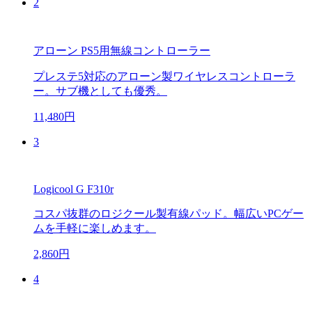
2
アローン PS5用無線コントローラー
プレステ5対応のアローン製ワイヤレスコントローラ
ー。サブ機としても優秀。
11,480円
3
Logicool G F310r
コスパ抜群のロジクール製有線パッド。幅広いPCゲー
ムを手軽に楽しめます。
2,860円
4