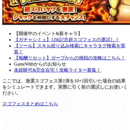
【開催中のイベント&新キャラ】
【ガチャシミュ】12th記念超スゴフェスの運試し！
【ツール】スキル絞り込み検索にキャラタグ検索を実
装！
【報酬リセット】ガープからの挑戦の攻略はこちら！
GameWithからのお知らせ
未経験可&完全在宅！攻略ライター募集！
ここでは、激選スゴフェス第1弾を10+1回引いた場合の結果
をシミュレートできます。実際に引く前の運試しにお使いく
ださい。
スゴフェスまとめはこちら