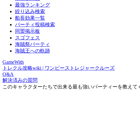
最強ランキング
絞り込み検索
船長効果一覧
パーティ投稿検索
同盟掲示板
スゴフェス
海賊祭パーティ
海賊王への軌跡
GameWith
トレクル攻略wiki | ワンピーストレジャークルーズ
Q&A
解決済みの質問
このキャラクターたちで出来る最も強いパーティーを教えて