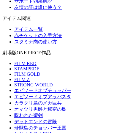
サポート効果解説
友情の証は誰に使う？
アイテム関連
アイテム一覧
赤チケットの入手方法
スタミナ肉の使い方
劇場版ONE PIECE作品
FILM RED
STAMPEDE
FILM GOLD
FILM Z
STRONG WORLD
エピソードオブチョッパー
エピソードオブアラバスタ
カラクリ島のメカ巨兵
オマツリ男爵と秘密の島
呪われた聖剣
デットエンドの冒険
珍獣島のチョッパー王国