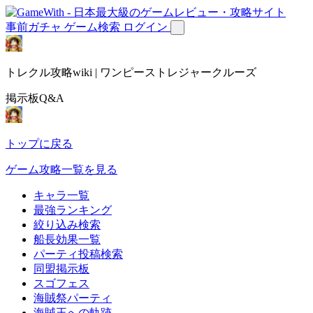
事前ガチャ
ゲーム検索
ログイン
トレクル攻略wiki | ワンピーストレジャークルーズ
掲示板Q&A
トップに戻る
ゲーム攻略一覧を見る
キャラ一覧
最強ランキング
絞り込み検索
船長効果一覧
パーティ投稿検索
同盟掲示板
スゴフェス
海賊祭パーティ
海賊王への軌跡