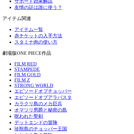
サポート効果解説
友情の証は誰に使う？
アイテム関連
アイテム一覧
赤チケットの入手方法
スタミナ肉の使い方
劇場版ONE PIECE作品
FILM RED
STAMPEDE
FILM GOLD
FILM Z
STRONG WORLD
エピソードオブチョッパー
エピソードオブアラバスタ
カラクリ島のメカ巨兵
オマツリ男爵と秘密の島
呪われた聖剣
デットエンドの冒険
珍獣島のチョッパー王国