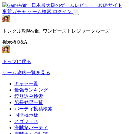
事前ガチャ
ゲーム検索
ログイン
トレクル攻略wiki | ワンピーストレジャークルーズ
掲示板Q&A
トップに戻る
ゲーム攻略一覧を見る
キャラ一覧
最強ランキング
絞り込み検索
船長効果一覧
パーティ投稿検索
同盟掲示板
スゴフェス
海賊祭パーティ
海賊王への軌跡