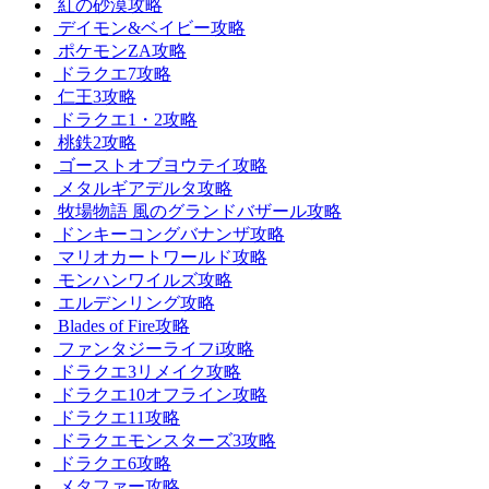
紅の砂漠攻略
デイモン&ベイビー攻略
ポケモンZA攻略
ドラクエ7攻略
仁王3攻略
ドラクエ1・2攻略
桃鉄2攻略
ゴーストオブヨウテイ攻略
メタルギアデルタ攻略
牧場物語 風のグランドバザール攻略
ドンキーコングバナンザ攻略
マリオカートワールド攻略
モンハンワイルズ攻略
エルデンリング攻略
Blades of Fire攻略
ファンタジーライフi攻略
ドラクエ3リメイク攻略
ドラクエ10オフライン攻略
ドラクエ11攻略
ドラクエモンスターズ3攻略
ドラクエ6攻略
メタファー攻略