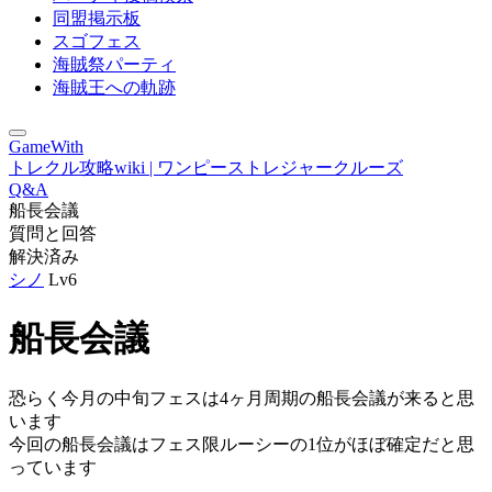
同盟掲示板
スゴフェス
海賊祭パーティ
海賊王への軌跡
GameWith
トレクル攻略wiki | ワンピーストレジャークルーズ
Q&A
船長会議
質問と回答
解決済み
シノ
Lv6
船長会議
恐らく今月の中旬フェスは4ヶ月周期の船長会議が来ると思
います
今回の船長会議はフェス限ルーシーの1位がほぼ確定だと思
っています