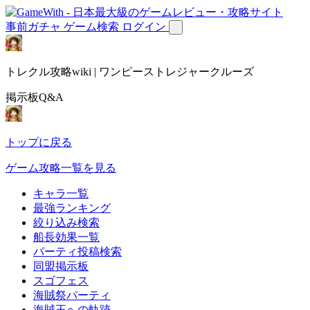
事前ガチャ
ゲーム検索
ログイン
トレクル攻略wiki | ワンピーストレジャークルーズ
掲示板Q&A
トップに戻る
ゲーム攻略一覧を見る
キャラ一覧
最強ランキング
絞り込み検索
船長効果一覧
パーティ投稿検索
同盟掲示板
スゴフェス
海賊祭パーティ
海賊王への軌跡