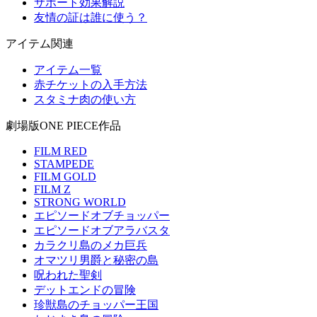
サポート効果解説
友情の証は誰に使う？
アイテム関連
アイテム一覧
赤チケットの入手方法
スタミナ肉の使い方
劇場版ONE PIECE作品
FILM RED
STAMPEDE
FILM GOLD
FILM Z
STRONG WORLD
エピソードオブチョッパー
エピソードオブアラバスタ
カラクリ島のメカ巨兵
オマツリ男爵と秘密の島
呪われた聖剣
デットエンドの冒険
珍獣島のチョッパー王国