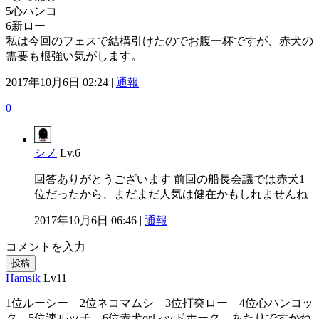
5心ハンコ
6新ロー
私は今回のフェスで結構引けたのでお腹一杯ですが、赤犬の
需要も根強い気がします。
2017年10月6日 02:24 |
通報
0
シノ
Lv.6
回答ありがとうございます 前回の船長会議では赤犬1
位だったから、まだまだ人気は健在かもしれませんね
2017年10月6日 06:46 |
通報
コメントを入力
投稿
Hamsik
Lv11
1位ルーシー 2位ネコマムシ 3位打突ロー 4位心ハンコッ
ク 5位速ルッチ 6位赤犬orレッドホーク あたりですかね