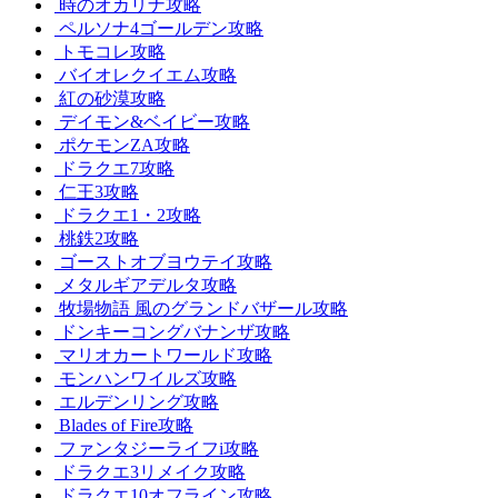
時のオカリナ攻略
ペルソナ4ゴールデン攻略
トモコレ攻略
バイオレクイエム攻略
紅の砂漠攻略
デイモン&ベイビー攻略
ポケモンZA攻略
ドラクエ7攻略
仁王3攻略
ドラクエ1・2攻略
桃鉄2攻略
ゴーストオブヨウテイ攻略
メタルギアデルタ攻略
牧場物語 風のグランドバザール攻略
ドンキーコングバナンザ攻略
マリオカートワールド攻略
モンハンワイルズ攻略
エルデンリング攻略
Blades of Fire攻略
ファンタジーライフi攻略
ドラクエ3リメイク攻略
ドラクエ10オフライン攻略