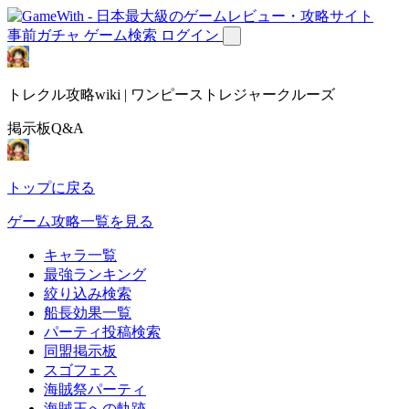
事前ガチャ
ゲーム検索
ログイン
トレクル攻略wiki | ワンピーストレジャークルーズ
掲示板Q&A
トップに戻る
ゲーム攻略一覧を見る
キャラ一覧
最強ランキング
絞り込み検索
船長効果一覧
パーティ投稿検索
同盟掲示板
スゴフェス
海賊祭パーティ
海賊王への軌跡