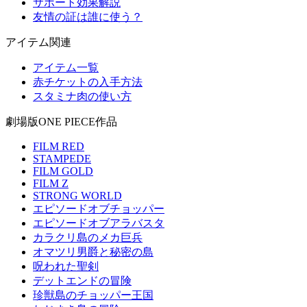
サポート効果解説
友情の証は誰に使う？
アイテム関連
アイテム一覧
赤チケットの入手方法
スタミナ肉の使い方
劇場版ONE PIECE作品
FILM RED
STAMPEDE
FILM GOLD
FILM Z
STRONG WORLD
エピソードオブチョッパー
エピソードオブアラバスタ
カラクリ島のメカ巨兵
オマツリ男爵と秘密の島
呪われた聖剣
デットエンドの冒険
珍獣島のチョッパー王国