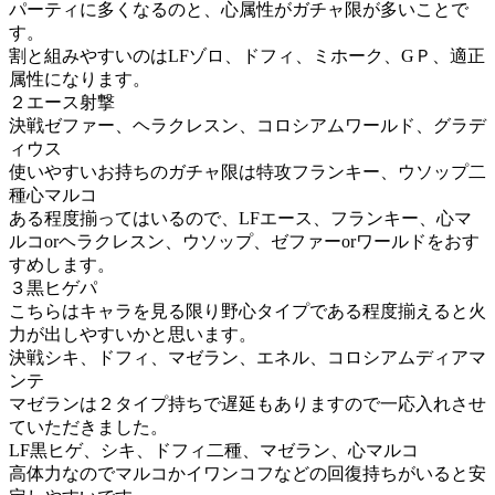
パーティに多くなるのと、心属性がガチャ限が多いことで
す。
割と組みやすいのはLFゾロ、ドフィ、ミホーク、GＰ、適正
属性になります。
２エース射撃
決戦ゼファー、ヘラクレスン、コロシアムワールド、グラデ
ィウス
使いやすいお持ちのガチャ限は特攻フランキー、ウソップ二
種心マルコ
ある程度揃ってはいるので、LFエース、フランキー、心マ
ルコorヘラクレスン、ウソップ、ゼファーorワールドをおす
すめします。
３黒ヒゲパ
こちらはキャラを見る限り野心タイプである程度揃えると火
力が出しやすいかと思います。
決戦シキ、ドフィ、マゼラン、エネル、コロシアムディアマ
ンテ
マゼランは２タイプ持ちで遅延もありますので一応入れさせ
ていただきました。
LF黒ヒゲ、シキ、ドフィ二種、マゼラン、心マルコ
高体力なのでマルコかイワンコフなどの回復持ちがいると安