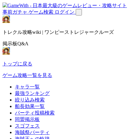
事前ガチャ
ゲーム検索
ログイン
トレクル攻略wiki | ワンピーストレジャークルーズ
掲示板Q&A
トップに戻る
ゲーム攻略一覧を見る
キャラ一覧
最強ランキング
絞り込み検索
船長効果一覧
パーティ投稿検索
同盟掲示板
スゴフェス
海賊祭パーティ
海賊王への軌跡