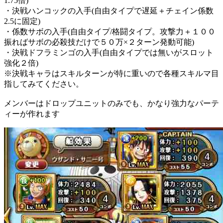
1.75倍)
・決戦ハンコックの入手(自由タイプで遅延＋チェイン係数
2.5に固定)
・係数サボの入手(自由タイプ/格闘タイプ。攻撃力＋１００
振ればサボの必殺技だけで５０万×２ターン発動可能)
・決戦ドフラミンゴの入手(自由タイプでは無いがスロット
強化２倍)
※決戦キャラはスキルターンが特に重いので各種スキルマ目
指してみてください。
メンバーはドロップユニットのみでも、かなり強力なパーテ
ィーが作れます