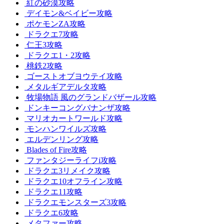
紅の砂漠攻略
デイモン&ベイビー攻略
ポケモンZA攻略
ドラクエ7攻略
仁王3攻略
ドラクエ1・2攻略
桃鉄2攻略
ゴーストオブヨウテイ攻略
メタルギアデルタ攻略
牧場物語 風のグランドバザール攻略
ドンキーコングバナンザ攻略
マリオカートワールド攻略
モンハンワイルズ攻略
エルデンリング攻略
Blades of Fire攻略
ファンタジーライフi攻略
ドラクエ3リメイク攻略
ドラクエ10オフライン攻略
ドラクエ11攻略
ドラクエモンスターズ3攻略
ドラクエ6攻略
メタファー攻略