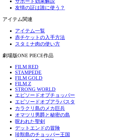
サポート効果解説
友情の証は誰に使う？
アイテム関連
アイテム一覧
赤チケットの入手方法
スタミナ肉の使い方
劇場版ONE PIECE作品
FILM RED
STAMPEDE
FILM GOLD
FILM Z
STRONG WORLD
エピソードオブチョッパー
エピソードオブアラバスタ
カラクリ島のメカ巨兵
オマツリ男爵と秘密の島
呪われた聖剣
デットエンドの冒険
珍獣島のチョッパー王国