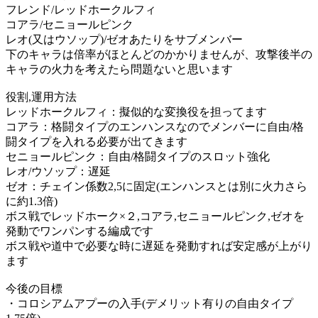
フレンド/レッドホークルフィ
コアラ/セニョールピンク
レオ(又はウソップ)/ゼオあたりをサブメンバー
下のキャラは倍率がほとんどのかかりませんが、攻撃後半の
キャラの火力を考えたら問題ないと思います
役割,運用方法
レッドホークルフィ：擬似的な変換役を担ってます
コアラ：格闘タイプのエンハンスなのでメンバーに自由/格
闘タイプを入れる必要が出てきます
セニョールピンク：自由/格闘タイプのスロット強化
レオ/ウソップ：遅延
ゼオ：チェイン係数2,5に固定(エンハンスとは別に火力さら
に約1.3倍)
ボス戦でレッドホーク×２,コアラ,セニョールピンク,ゼオを
発動でワンパンする編成です
ボス戦や道中で必要な時に遅延を発動すれば安定感が上がり
ます
今後の目標
・コロシアムアプーの入手(デメリット有りの自由タイプ