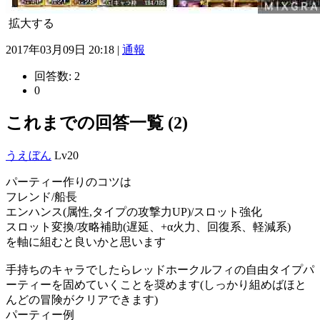
拡大する
2017年03月09日 20:18 |
通報
回答数:
2
0
これまでの回答一覧 (2)
うえぼん
Lv20
パーティー作りのコツは
フレンド/船長
エンハンス(属性,タイプの攻撃力UP)/スロット強化
スロット変換/攻略補助(遅延、+α火力、回復系、軽減系)
を軸に組むと良いかと思います
手持ちのキャラでしたらレッドホークルフィの自由タイプパ
ーティーを固めていくことを奨めます(しっかり組めばほと
んどの冒険がクリアできます)
パーティー例