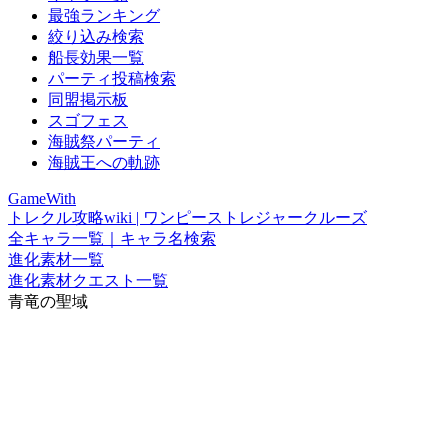
最強ランキング
絞り込み検索
船長効果一覧
パーティ投稿検索
同盟掲示板
スゴフェス
海賊祭パーティ
海賊王への軌跡
GameWith
トレクル攻略wiki | ワンピーストレジャークルーズ
全キャラ一覧｜キャラ名検索
進化素材一覧
進化素材クエスト一覧
青竜の聖域