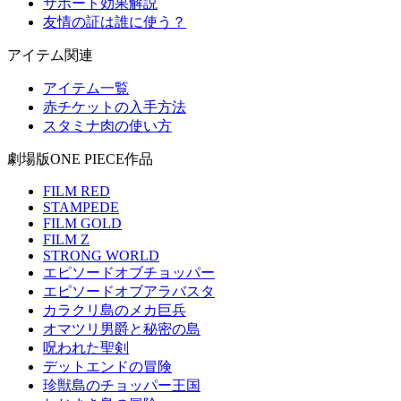
サポート効果解説
友情の証は誰に使う？
アイテム関連
アイテム一覧
赤チケットの入手方法
スタミナ肉の使い方
劇場版ONE PIECE作品
FILM RED
STAMPEDE
FILM GOLD
FILM Z
STRONG WORLD
エピソードオブチョッパー
エピソードオブアラバスタ
カラクリ島のメカ巨兵
オマツリ男爵と秘密の島
呪われた聖剣
デットエンドの冒険
珍獣島のチョッパー王国