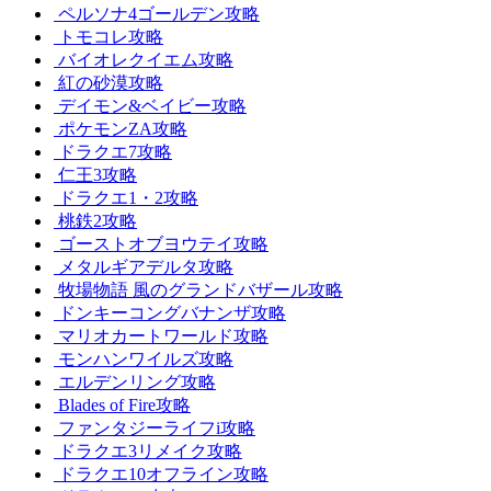
ペルソナ4ゴールデン攻略
トモコレ攻略
バイオレクイエム攻略
紅の砂漠攻略
デイモン&ベイビー攻略
ポケモンZA攻略
ドラクエ7攻略
仁王3攻略
ドラクエ1・2攻略
桃鉄2攻略
ゴーストオブヨウテイ攻略
メタルギアデルタ攻略
牧場物語 風のグランドバザール攻略
ドンキーコングバナンザ攻略
マリオカートワールド攻略
モンハンワイルズ攻略
エルデンリング攻略
Blades of Fire攻略
ファンタジーライフi攻略
ドラクエ3リメイク攻略
ドラクエ10オフライン攻略