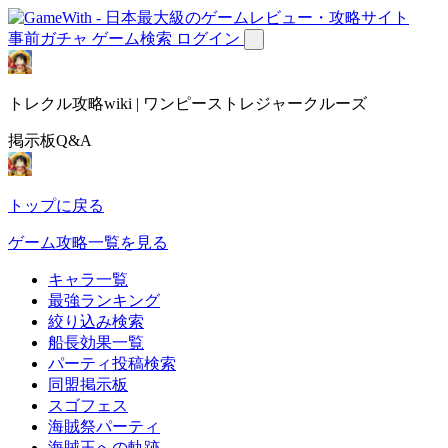
事前ガチャ
ゲーム検索
ログイン
トレクル攻略wiki | ワンピーストレジャークルーズ
掲示板Q&A
トップに戻る
ゲーム攻略一覧を見る
キャラ一覧
最強ランキング
絞り込み検索
船長効果一覧
パーティ投稿検索
同盟掲示板
スゴフェス
海賊祭パーティ
海賊王への軌跡