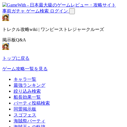
事前ガチャ
ゲーム検索
ログイン
トレクル攻略wiki | ワンピーストレジャークルーズ
掲示板Q&A
トップに戻る
ゲーム攻略一覧を見る
キャラ一覧
最強ランキング
絞り込み検索
船長効果一覧
パーティ投稿検索
同盟掲示板
スゴフェス
海賊祭パーティ
海賊王への軌跡