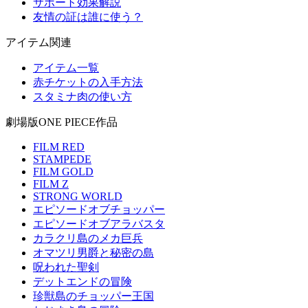
サポート効果解説
友情の証は誰に使う？
アイテム関連
アイテム一覧
赤チケットの入手方法
スタミナ肉の使い方
劇場版ONE PIECE作品
FILM RED
STAMPEDE
FILM GOLD
FILM Z
STRONG WORLD
エピソードオブチョッパー
エピソードオブアラバスタ
カラクリ島のメカ巨兵
オマツリ男爵と秘密の島
呪われた聖剣
デットエンドの冒険
珍獣島のチョッパー王国