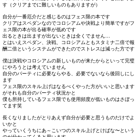
す（クリアまでに難しいものもありますが）
自分が一番厄介だと感じるのはフェス限の本です
クリアはスペダンなのでコロシアムや決戦より簡単ですがフ
ェス限の本が出る確率が低めです
出るときは出ますが出ないときは全くでません…
とはいえスペダン、決戦、コロシアムともスタミナ二倍で報
酬二倍というシステムができたのでストレスは減った方です
僕は決戦やコロシアムの新しいものが来たからといって完璧
にやろうとは考えていません
自分のパーティに必要ならやる、必要でないなら後回しにし
ます
フェス限のスキル上げはなるべくやった方がいいと思います
がそれも自分のパーティ状況かと
僕も所持しているフェス限でも使用頻度が低いものはさぼっ
てます笑
長くなりましたがとりあえず自分が必要と思うものだけでよ
いかと
やっていくうちにあ～こいつのスキル上げとけばな〜という
のが分かってくると思います