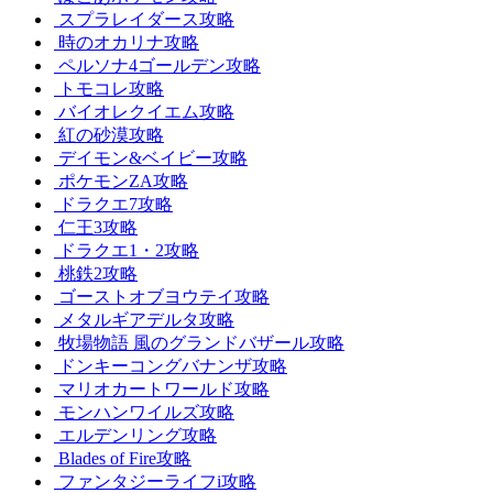
スプラレイダース攻略
時のオカリナ攻略
ペルソナ4ゴールデン攻略
トモコレ攻略
バイオレクイエム攻略
紅の砂漠攻略
デイモン&ベイビー攻略
ポケモンZA攻略
ドラクエ7攻略
仁王3攻略
ドラクエ1・2攻略
桃鉄2攻略
ゴーストオブヨウテイ攻略
メタルギアデルタ攻略
牧場物語 風のグランドバザール攻略
ドンキーコングバナンザ攻略
マリオカートワールド攻略
モンハンワイルズ攻略
エルデンリング攻略
Blades of Fire攻略
ファンタジーライフi攻略