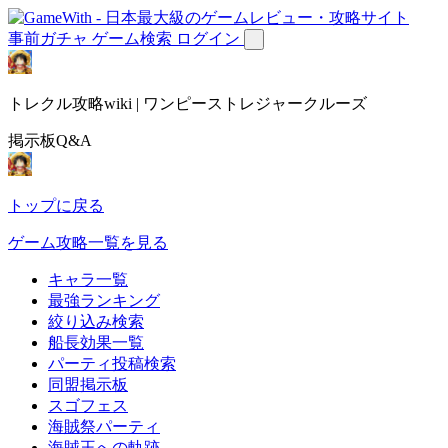
事前ガチャ
ゲーム検索
ログイン
トレクル攻略wiki | ワンピーストレジャークルーズ
掲示板Q&A
トップに戻る
ゲーム攻略一覧を見る
キャラ一覧
最強ランキング
絞り込み検索
船長効果一覧
パーティ投稿検索
同盟掲示板
スゴフェス
海賊祭パーティ
海賊王への軌跡