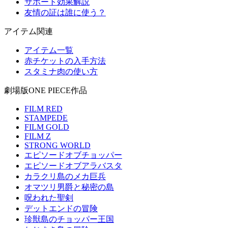
サポート効果解説
友情の証は誰に使う？
アイテム関連
アイテム一覧
赤チケットの入手方法
スタミナ肉の使い方
劇場版ONE PIECE作品
FILM RED
STAMPEDE
FILM GOLD
FILM Z
STRONG WORLD
エピソードオブチョッパー
エピソードオブアラバスタ
カラクリ島のメカ巨兵
オマツリ男爵と秘密の島
呪われた聖剣
デットエンドの冒険
珍獣島のチョッパー王国