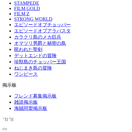
STAMPEDE
FILM GOLD
FILM Z
STRONG WORLD
エピソードオブチョッパー
エピソードオブアラバスタ
カラクリ島のメカ巨兵
オマツリ男爵と秘密の島
呪われた聖剣
デットエンドの冒険
珍獣島のチョッパー王国
ねじまき島の冒険
ワンピース
掲示板
フレンド募集掲示板
雑談掲示板
海賊同盟掲示板
"}]
"}]