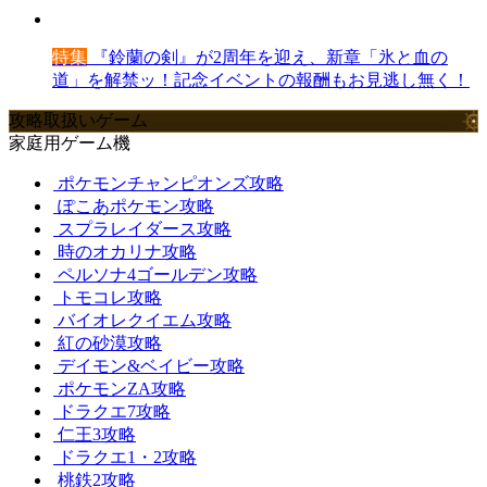
特集
『鈴蘭の剣』が2周年を迎え、新章「氷と血の
道」を解禁ッ！記念イベントの報酬もお見逃し無く！
攻略取扱いゲーム
家庭用ゲーム機
ポケモンチャンピオンズ攻略
ぽこあポケモン攻略
スプラレイダース攻略
時のオカリナ攻略
ペルソナ4ゴールデン攻略
トモコレ攻略
バイオレクイエム攻略
紅の砂漠攻略
デイモン&ベイビー攻略
ポケモンZA攻略
ドラクエ7攻略
仁王3攻略
ドラクエ1・2攻略
桃鉄2攻略