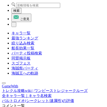
検索
ご意見
キャラ一覧
最強ランキング
絞り込み検索
船長効果一覧
パーティ投稿検索
同盟掲示板
スゴフェス
海賊祭パーティ
海賊王への軌跡
GameWith
トレクル攻略wiki | ワンピーストレジャークルーズ
全キャラ一覧｜キャラ名検索
バルトロメオ(シークレット/速属性)の評価
コメント一覧