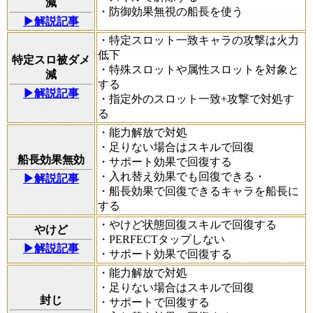
減
・防御効果無視の船長を使う
▶解説記事
・特定スロット一致キャラの攻撃は火力
低下
特定スロ被ダメ
・特殊スロットや属性スロットを対象と
減
する
▶解説記事
・指定外のスロット一致+攻撃で対処す
る
・能力解放で対処
・足りない場合はスキルで回復
船長効果無効
・サポート効果で回復する
・入れ替え効果でも回復できる・
▶解説記事
・船長効果で回復できるキャラを船長に
する
・やけど状態回復スキルで回復する
やけど
・PERFECTタップしない
▶解説記事
・サポート効果で回復する
・能力解放で対処
・足りない場合はスキルで回復
封じ
・サポートで回復する