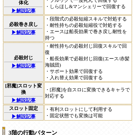
・ブルックで一度死んで回復する
体化
・しらほし&マンシェリーで回復する
▶解説記事
・段階式の必殺短縮スキルで対処する
必殺巻き戻し
・耐性持ちの必殺短縮役で対処する
・エースは船長効果で巻き戻し耐性を
▶解説記事
持つ
・耐性持ちの必殺封じ回復スキルで回
復
必殺封じ
・船長効果で必殺封じ回復(エース/赤髪
海賊団)
▶解説記事
・サポート効果で回復する
・入れ替え効果で回復する
[邪魔]スロット変
・[邪魔]を自スロに変換できるキャラで
換
対応する
▶解説記事
スロット固定
・有利スロットにして利用する
・固定状態でも変換は可能
▶解説記事
3階の行動パターン