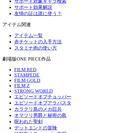
サポート対象キャラ検索
サポート効果解説
友情の証は誰に使う？
アイテム関連
アイテム一覧
赤チケットの入手方法
スタミナ肉の使い方
劇場版ONE PIECE作品
FILM RED
STAMPEDE
FILM GOLD
FILM Z
STRONG WORLD
エピソードオブチョッパー
エピソードオブアラバスタ
カラクリ島のメカ巨兵
オマツリ男爵と秘密の島
呪われた聖剣
デットエンドの冒険