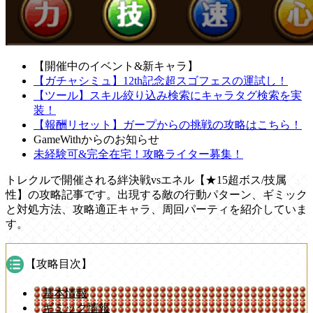
【開催中のイベント&新キャラ】
【ガチャシミュ】12th記念超スゴフェスの運試し！
【ツール】スキル絞り込み検索にキャラタグ検索を実
装！
【報酬リセット】ガープからの挑戦の攻略はこちら！
GameWithからのお知らせ
未経験可&完全在宅！攻略ライター募集！
トレクルで開催される絆決戦vsエネル【★15超ボス/技属
性】の攻略記事です。出現する敵の行動パターン、ギミック
と対処方法、攻略適正キャラ、周回パーティを紹介していま
す。
【攻略目次】
基本情報
ギミック情報