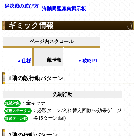
絆決戦の遊び方
海賊同盟募集掲示板
ギミック情報
ページ内スクロール
敵情報
▲仕様
▼攻略PT
1階の敵行動パターン
先制行動
：全キャラ
短縮対象
：必殺ターン/入れ替え回数/vs効果ゲージ
短縮ステータス
：各15ターン(回)
短縮ターン数
2階の行動パターン