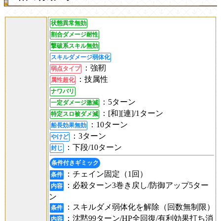
状態異常無効
割合ダメージ耐性
撃破系スキル無効
スキルダメージ弱体化
：強靭
弱点タイプ
：技属性
属性超化
ナワバリ
：5ターン
一定ダメージ激減
：[和][連]/1ターン
特定スロ被ダメ減
：10ターン
船長効果無効
：3ターン
やけど
：下段/10ターン
封じ
条件付きギミック
：チェイン固定（1回）
条件
：必殺ターン3巻き戻し/防御アップ5ター
内容
ン
：スキルダメ弱体化を解除（回数無制限）
条件
：沈黙99ターン/HP全回復/有利効果打ち消
内容