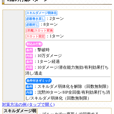
スキルダメージ弱体化
：2ターン
必殺巻き戻し
：8ターン
必殺封じ
[邪魔]スロット変換
：1ターン
スロット固定
割込み行動
：撃破時
条件
：10万ダメージ
内容
：1ターン経過
条件
：10ダメージ/潜在能力無効/有利効果打ち
内容
消し/逃走
条件付きギミック
：スキルダメ弱体化を解除（回数無制限）
条件
：沈黙99ターン/HP全回復/有利効果打ち消
内容
し/スキルダメ弱体化（回数無制限）
対策方法の例 (タップで開く)
スキルダメージ弱