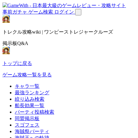
事前ガチャ
ゲーム検索
ログイン
トレクル攻略wiki | ワンピーストレジャークルーズ
掲示板Q&A
トップに戻る
ゲーム攻略一覧を見る
キャラ一覧
最強ランキング
絞り込み検索
船長効果一覧
パーティ投稿検索
同盟掲示板
スゴフェス
海賊祭パーティ
海賊王への軌跡