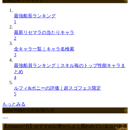
最強船長ランキング
1
最新リセマラの当たりキャラ
2
全キャラ一覧｜キャラ名検索
3
最強船員ランキング｜スキル毎のトップ性能キャラま
とめ
4
ルフィ&ボニーの評価｜超スゴフェス限定
5
もっとみる
GameWithからのお知らせ
【Amazon7月】おすすめ記事からよく買われているコントロ