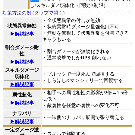
し/スキルダメ弱体化（回数無制限）
対策方法の例 (タップで開く)
・全状態異常の付与が無効
状態異常無効
・状態異常時ダメージ量強化は不可
・無効を無視して状態異常を付与できる
▶解説記事
キャラもいる
割合ダメージ耐
・割合ダメージが無効化される
性
・通常攻撃でしかHPを削れない
▶解説記事
スキルダメージ
・ブルックで一度死んで回復する
弱体化
・しらほし&マンシェリーで回復する
▶解説記事
・相手への属性相性の影響が2倍→1.5倍
属性超化
に低下
▶解説記事
・敵属性を任意の属性への変化不可
ナワバリ
・一味側のナワバリ展開で張り替える
▶解説記事
一定ダメージ激
・スキルで解除する