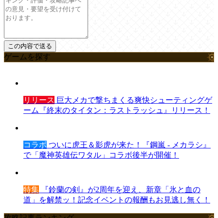
ゲームを探す
リリース
巨大メカで撃ちまくる爽快シューティングゲ
ーム『終末のタイタン：ラストラッシュ』リリース！
コラボ
ついに虎王＆影虎が来た！『鋼嵐 - メカラシ』
で「魔神英雄伝ワタル」コラボ後半が開催！
特集
『鈴蘭の剣』が2周年を迎え、新章「氷と血の
道」を解禁ッ！記念イベントの報酬もお見逃し無く！
攻略記事ランキング